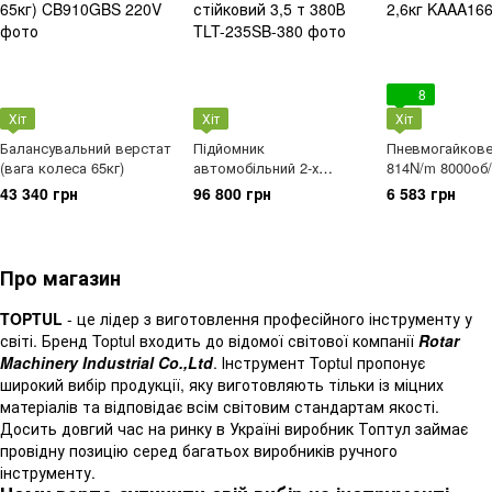
8
Хіт
Хіт
Хіт
Балансувальний верстат
Підйомник
Пневмогайкове
(вага колеса 65кг)
автомобільний 2-х
814N/m 8000об/
стійковий 3,5 т 380В
43 340 грн
96 800 грн
6 583 грн
Про магазин
TOPTUL
- це лідер з виготовлення професійного інструменту у
світі. Бренд Toptul входить до відомої світової компанії
Rotar
Machinery Industrial Co.,Ltd
. Інструмент Toptul пропонує
широкий вибір продукції, яку виготовляють тільки із міцних
матеріалів та відповідає всім світовим стандартам якості.
Досить довгий час на ринку в Україні виробник Топтул займає
провідну позицію серед багатьох виробників ручного
інструменту.