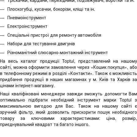
Тріскачки, кардани, перехідники, подовжувачі, воротки та ін.
Плоскогубці, кусачки, бокорізи, кліщі та ін.
Пневмоінструмент
Електроінструмент
Спеціальні пристрої для ремонту автомобіля
Набори для тестування двигунів
Різноманітний слюсарно-монтажний інструмент
На весь каталог продукції Toptul, представлений на нашому
сайті, можна оформити замовлення через «Кошик покупця», або
в телефонному режимі в розділі «Контакти». Також є можливість
придбання продукції в наших магазинах у м. Київ та Харків за
цінами інтернет-магазину.
Наші кваліфіковані менеджери завжди зможуть допомогти Вам
оптимально підібрати необхідний інструмент марки Toptul з
максимальною вигодою для Вас. Також на нашому сайті є
зручний фільтр, який дозволить прискорити пошук необхідного
товару за ключовими характеристиками: ціна, розмір,
приєднувальний квадрат та багато іншого.