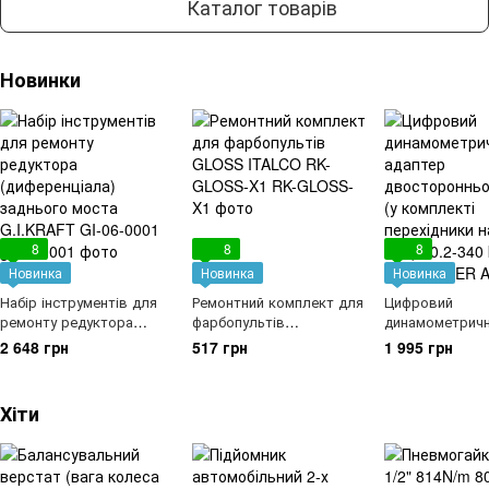
Каталог товарів
Новинки
8
8
8
Новинка
Новинка
Новинка
Набір інструментів для
Ремонтний комплект для
Цифровий
ремонту редуктора
фарбопультів
динамометрич
(диференціала) заднього
GLOSS ITALCO RK-
адаптер двост
2 648 грн
517 грн
1 995 грн
моста G.I.KRAFT GI-06-
GLOSS-X1
дії 1/2" (у комп
0001
перехідники на 
1/4") 10.2-340 Н
Хіти
PROTESTER AN