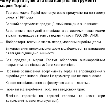
Чому варто зупинити свій вибір на інструменті
марки Toptul:
Торгова марка Toptul пропонує свою продукцію на світовому
ринку з 1994 року.
Великий асортимент продукції, який завжди є в наявності.
Весь спектр продукції відповідає, а за деякими показниками
в рази перевищує світові стандарти якості ISO, DIN, ANSI.
Лабораторні тести на якість перед масовим виробництвом.
Використання високоякісної хром молібденової та ванадієвої
сталі для підвищеної міцності.
Вся продукція марки Топтул оброблена антикорозійним
покриттям, що підвищує його довговічність.
Постійне розширення асортименту Toptul та впровадження у
виробництво інноваційного інструменту, що не має аналога.
Краще співвідношення за формулою «ціна – якість».
Гарантія від виробника Toptul на заводський брак.
Довічна гарантія на торцеві головки та ключі (при
дотриманні правил експлуатації).