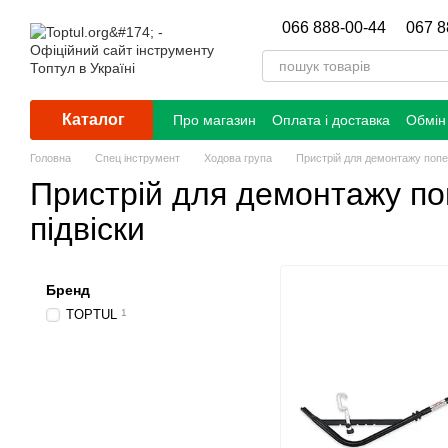
Перейти до основного контенту
066 888-00-44
067 8
Каталог
Про магазин
Оплата і доставка
Обмін
Головна
Спец інструмент
Ходова група
Пристрій для демонтажу попе
Пристрій для демонтажу по
підвіски
Бренд
TOPTUL
1