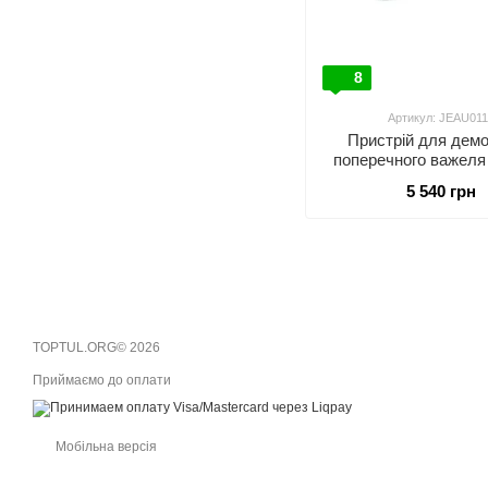
8
Артикул: JEAU011
Пристрій для дем
поперечного важеля 
TOPTUL JEAU0
5 540 грн
TOPTUL.ORG© 2026
Приймаємо до оплати
Мобільна версія