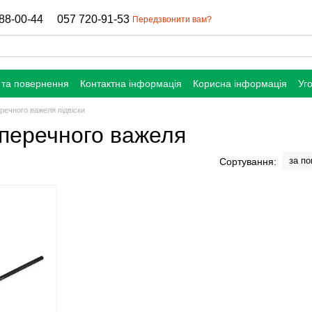
88-00-44
057 720-91-53
Передзвонити вам?
 та повернення
Контактна інформація
Корисна інформація
Уг
речного важеля підвіски
перечного важеля
за п
Сортування: