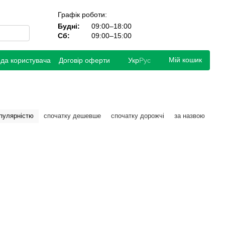
Графік роботи:
Будні:
09:00–18:00
Сб:
09:00–15:00
Мій кошик
ода користувача
Договір оферти
Укр
Рус
опулярністю
спочатку дешевше
спочатку дорожчі
за назвою