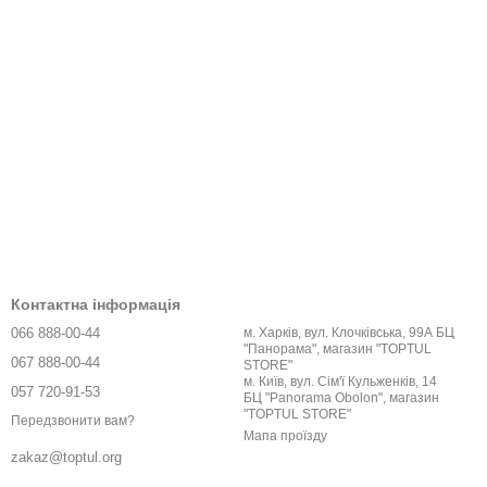
Контактна інформація
066 888-00-44
м. Харків, вул. Клочківська, 99А БЦ
"Панорама", магазин "TOPTUL
067 888-00-44
STORE"
м. Київ, вул. Сім'ї Кульженків, 14
057 720-91-53
БЦ "Panorama Obolon", магазин
"TOPTUL STORE"
Передзвонити вам?
Мапа проїзду
zakaz@toptul.org