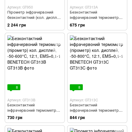
Артикул: GT950
Артикул: GT313A
Пірометр інфрачервоний
Безконтактний
безконтактний (кол. дисплей)
інфрачервоний термометр
-50 ℃ ~ 950 ℃
(пірометр) кол. дисплей, -50-
2 244 грн
675 грн
400°C, 12:1, EMS=0,1-1
BENETECH GT313A
8
8
Артикул: GT313B
Артикул: GT313C
Безконтактний
Безконтактний
інфрачервоний термометр
інфрачервоний термометр
(пірометр) кол. дисплей, -50-
(пірометр) кол. дисплей, -50-
730 грн
844 грн
600°C, 12:1, EMS=0,1-1
800°C, 12:1, EMS=0,1-1
BENETECH GT313B
BENETECH GT313C