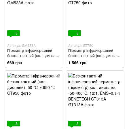
8
8
Артикул: GM533A
Артикул: GT750
Пірометр інфрачервоний
Пірометр інфрачервоний
безконтактний (кол. дисплей)
безконтактний (кол. дисплей)
-50 ~ 530 ℃
-50 ~ 750 ℃
669 грн
1 566 грн
8
8