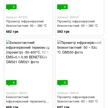
8
8
Артикул: WT320
Артикул: GM320
Пірометр інфрачервоний
Пірометр інфрачервоний
безконтактний -50 ~ 380 ℃
безконтактний -50 ~ 380 ℃
682 грн
393 грн
8
8
Артикул: GM321
Артикул: GM530
Безконтактний
Пірометр інфрачервоний
інфрачервоний термометр
безконтактний -50 ~ 530 ℃
(пірометр) -50-400°C, 12:1,
668 грн
657 грн