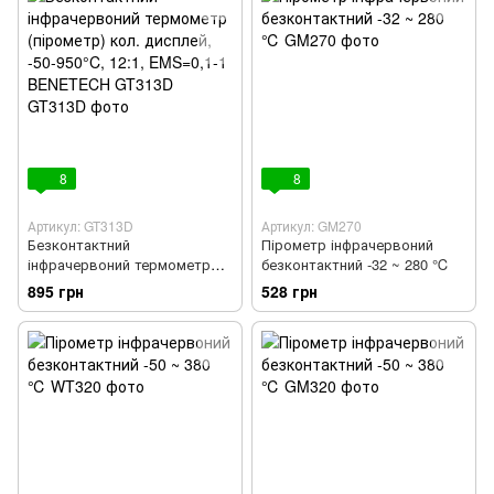
8
8
Артикул: GT313D
Артикул: GM270
Безконтактний
Пірометр інфрачервоний
інфрачервоний термометр
безконтактний -32 ~ 280 ℃
(пірометр) кол. дисплей, -50-
895 грн
528 грн
950°C, 12:1, EMS=0,1-1
BENETECH GT313D