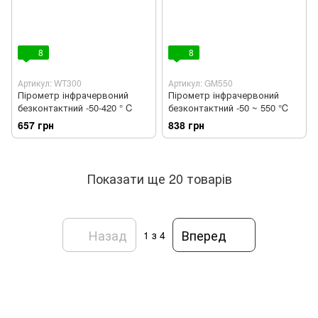
8
8
Артикул: WT300
Артикул: GM550
Пірометр інфрачервоний
Пірометр інфрачервоний
безконтактний -50-420 ° C
безконтактний -50 ~ 550 ℃
657 грн
838 грн
Показати ще 20 товарів
Назад
Вперед
1
з 4