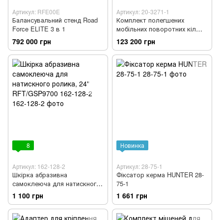
Артикул: RFE00E
Артикул: 20-3271-1
Балансувальний стенд Road
Комплект полегшених
Force ELITE 3 в 1
мобільних поворотних кіл
(2шт) для вантажних
792 000 грн
123 200 грн
автомобілів та автобусів -
Made in USA
8
Новинка
Артикул: 162-128-2
Артикул: 28-75-1
Шкірка абразивна
Фіксатор керма HUNTER 28-
самоклеюча для натискного
75-1
ролика, 24" RFT/GSP9700
1 100 грн
1 661 грн
162-128-2