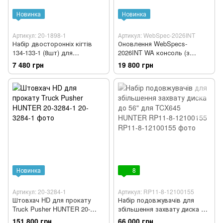
Новинка
Новинка
Артикул: 20-1898-1
Артикул: WebSpec-2026INT
Набір двосторонніх кігтів
Оновлення WebSpecs-
134-133-1 (8шт) для
2026INT WA консоль (з
кронштейнів, що
ключем) HUNTER WebSpec-
7 480 грн
19 800 грн
самоцентруються Hunter 175-
2026INT
321-1, 175-325-1 HUNTER 20-
1898-1
Новинка
8
Артикул: 20-3284-1
Артикул: RP11-8-12100155
Штовхач HD для прокату
Набір подовжувачів для
Truck Pusher HUNTER 20-
збільшення захвату диска до
3284-1
56" для TCX645 HUNTER
151 800 грн
66 000 грн