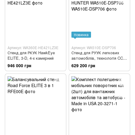
Новинка
Артикул: WA360E-HE421LZ3E
Артикул: WA510E-DSP706
Стенд для РКУК HawkEye
Стенд для РУУК легкових
ELITE, 3-D, 4-х камерний
автомобілів, технологія CCD,
WinAlign HUNTER WA510E-
946 000 грн
629 200 грн
DSP706