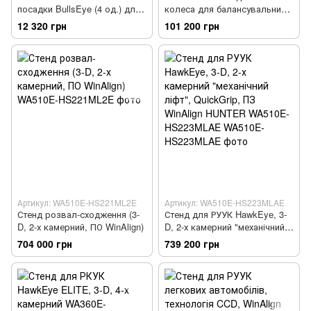
посадки BullsEye (4 од.) для
колеса для балансувальних
балансувальних стендів
стендів
12 320 грн
101 200 грн
Артикул: WA510E-HS221ML2E
Артикул: WA510E-HS223MLAE
Стенд розвал-сходження (3-
Стенд для РУУК HawkEye, 3-
D, 2-х камерний, ПО WinAlign)
D, 2-х камерний "механічний
ліфт", QuickGrip, ПЗ WinAlign
704 000 грн
739 200 грн
HUNTER WA510E-HS223MLAE