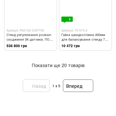
8
Артикул: PA210E-DSP706
Артикул: 76-574-2
Стенд регулювання розвал-
Гайка швидкоз'ємна d40мм
сходження (ІК-датчики, ПО
для балансування стенду 76-
ProAlign)
574-2
536 800 грн
10 472 грн
Показати ще 20 товарів
Назад
Вперед
1
з 5