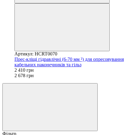
Артикул: HCRT0070
Прес-кліщі гідравлічні (6-70 мм ²) для опресовування
кабельних наконечників та гільз
2 410 грн
2 678 грн
Фільтр