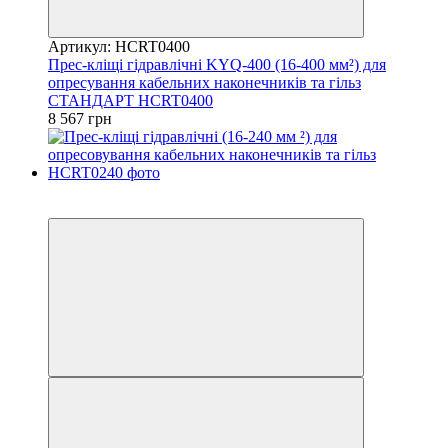
Артикул: HCRT0400
Прес-кліщі гідравлічні KYQ-400 (16-400 мм²) для
опресування кабельних наконечників та гільз
СТАНДАРТ HCRT0400
8 567 грн
8
−10%