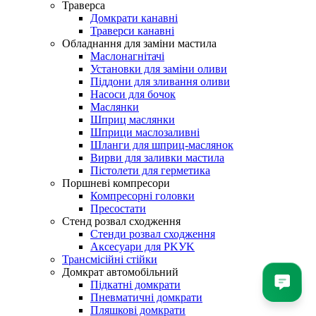
Траверса
Домкрати канавні
Траверси канавні
Обладнання для заміни мастила
Маслонагнітачі
Установки для заміни оливи
Піддони для зливання оливи
Насоси для бочок
Маслянки
Шприц маслянки
Шприци маслозаливні
Шланги для шприц-маслянок
Вирви для заливки мастила
Пістолети для герметика
Поршневі компресори
Компресорні головки
Пресостати
Стенд розвал сходження
Стенди розвал сходження
Аксесуари для PKУK
Трансмісійні стійки
Домкрат автомобільний
Підкатні домкрати
Пневматичні домкрати
Пляшкові домкрати