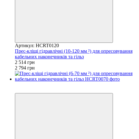
Артикул: HCRT0120
Прес-кліщі гідравлічні (10-120 мм ²) для опресовування
кабельних наконечників та гільз
2 514 грн
2 794 грн
8
−10%