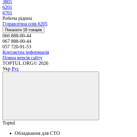
380
1
620
1
670
1
Робоча рідина
Гідравлічна олія #20
5
Показати 18 товарів
066 888-00-44
067 888-00-44
057 720-91-53
Контактна інформація
Повна версія сайту
TOPTUL.ORG© 2026
Укр
Рус
Toptul
Обладнання для СТО