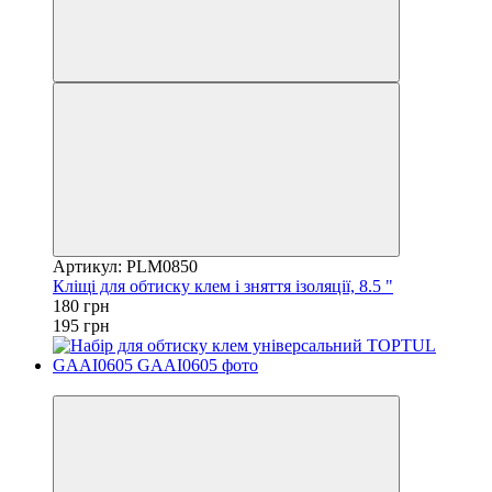
Артикул: PLM0850
Кліщі для обтиску клем і зняття ізоляції, 8.5 "
180 грн
195 грн
8