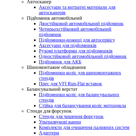
Автосканер
Аксесуари та витратні матеріали для
автосканерів
Підйомник автомобільний
Двостійковий автомобільний підйомник
Чотирьохстійковий автомобільний
підйомник
Підйомники-ножиці для автосервісу
Аксесуари для підйомників
Рухомі платформи для підйомників
Одностійковий автомобільний підйомник
Підйомник для АКБ
Шиномонтажне обладнання
Підйомники коліс для шиномонтажних
стендів
Прес для VFI Run-Flat вставок
Балансувальний верстат
Підйомники коліс для балансувальних
стендів
Стійка для балансування коліс мотоцикла
Стенди для форсунок
Стенди для чищення форсунок
Ультразвукові ванни
Комплекти для очищення паливних систем
Адаптери