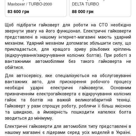
Maxboxer / TURBO-2000
DELTA TURBO
83 600 грн
88 000 грн
Щоб підібрати гайковерт для роботи на СТО необхідно
звернути увагу на його функціонал. Електричні гайковерти
представлені в нашому інтернет-магазині мають ударний
механізм. Ударний механізм допомагає збільшити силу, що
прикладається, для кращого зриву різьбових кріплень
(відкручування/закручування колісних болтів). При роботі з
вантажними автомобілями без такого гайковерта не
обійтися.
Для автосервісу, яке спеціалізуються на обслуговуванні
вантажних авто, для прискорення робочого процесу
необхідні ударні електричні гайковерти. Основним
призначенням електрогайковерта є відкручування колісних
гайок та болтів на важкій великогабаритній техніці.
Гайковерт у рази спрощує роботу, роблячи її більш якісною
та швидкою, а ймовірність пошкодити капелюх болта
зводиться до мінімуму.
Електричні гайковерти для автомобіля типу представлені в
нашому магазині є лідерами серед усіх моделей в Україні.