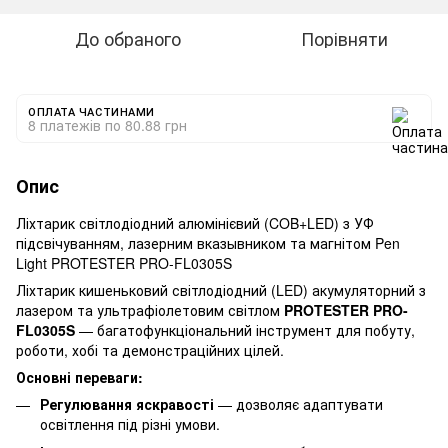
До обраного
Порівняти
ОПЛАТА ЧАСТИНАМИ
8 платежів по 80.88 грн
Опис
Ліхтарик світлодіодний алюмінієвий (COB+LED) з УФ
підсвічуванням, лазерним вказывником та магнітом Pen
Light PROTESTER PRO-FL0305S
Ліхтарик кишеньковий світлодіодний (LED) акумуляторний з
лазером та ультрафіолетовим світлом
PROTESTER PRO-
FL0305S
— багатофункціональний інструмент для побуту,
роботи, хобі та демонстраційних цілей.
Основні переваги:
Регулювання яскравості
— дозволяє адаптувати
освітлення під різні умови.