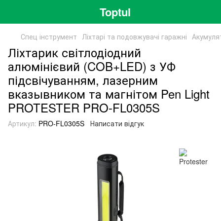
Toptul
Спец інструмент
Ліхтарі та подовжувачі гаражні
Акумулят
Ліхтарик світлодіодний
алюмінієвий (COB+LED) з УФ
підсвічуванням, лазерним
вказывником та магнітом Pen Light
PROTESTER PRO-FL0305S
Артикул:
PRO-FL0305S
Написати відгук