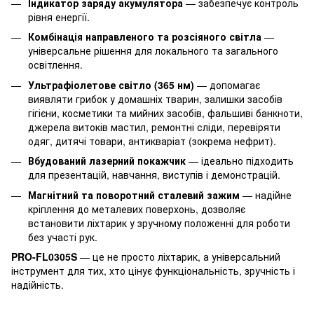
Індикатор заряду акумулятора
— забезпечує контроль
рівня енергії.
Комбінація направленого та розсіяного світла
—
універсальне рішення для локального та загального
освітлення.
Ультрафіолетове світло (365 нм)
— допомагає
виявляти грибок у домашніх тварин, залишки засобів
гігієни, косметики та мийних засобів, фальшиві банкноти,
джерела витоків мастил, ремонтні сліди, перевіряти
одяг, дитячі товари, антикваріат (зокрема нефрит).
Вбудований лазерний покажчик
— ідеально підходить
для презентацій, навчання, виступів і демонстрацій.
Магнітний та поворотний сталевий зажим
— надійне
кріплення до металевих поверхонь, дозволяє
встановити ліхтарик у зручному положенні для роботи
без участі рук.
PRO-FL0305S
— це не просто ліхтарик, а універсальний
інструмент для тих, хто цінує функціональність, зручність і
надійність.