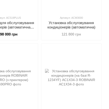
икул: AC519PLUS
Артикул: ACM3000
 для обслуговування
Установка обслуговування
ерів (автоматична)
кондиціонерів (автоматична)
о R1234yf LAUNCH
98 000 грн
121 800 грн
C519PLUS