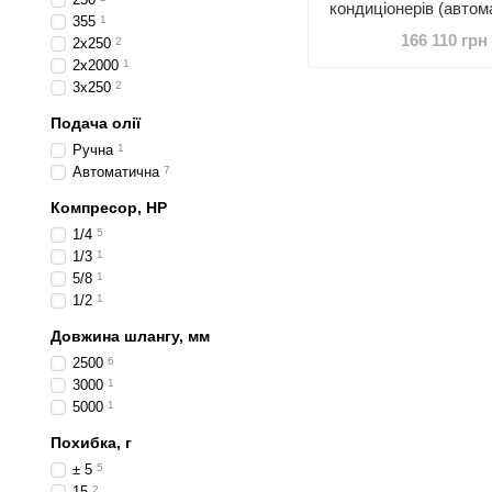
кондиціонерів (автом
355
1
принтером
166 110 грн
2x250
2
2x2000
1
3x250
2
Подача олії
Ручна
1
Автоматична
7
Компресор, HP
1/4
5
1/3
1
5/8
1
1/2
1
Довжина шлангу, мм
2500
6
3000
1
5000
1
Похибка, г
± 5
5
15
2