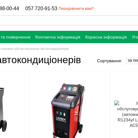
88-00-44
057 720-91-53
Передзвонити вам?
 та повернення
Контактна інформація
Корисна інформація
Уг
становки обслуговування автокондиціонерів
автокондиціонерів
за п
Сортування: