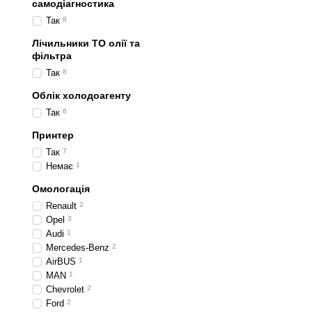
самодіагностика
Так
8
Лічильники ТО олії та
фільтра
Так
8
Облік холодоагенту
Так
6
Принтер
Так
7
Немає
1
Омологація
Renault
2
Opel
3
Audi
1
Mercedes-Benz
2
AirBUS
1
MAN
1
Chevrolet
2
Ford
2