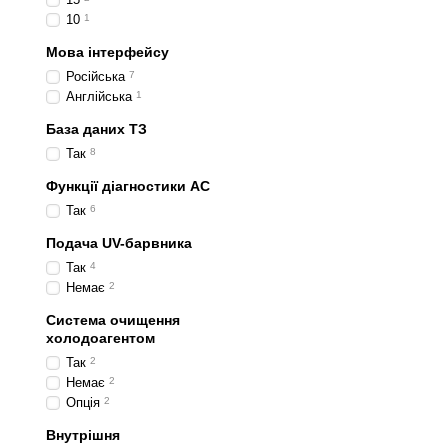
10
1
Мова інтерфейсу
Російська
7
Англійська
1
База даних ТЗ
Так
8
Функції діагностики AC
Так
6
Подача UV-барвника
Так
4
Немає
2
Система очищення
холодоагентом
Так
2
Немає
2
Опція
2
Внутрішня