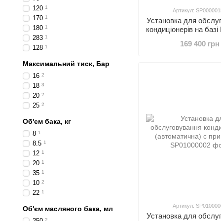
120
1
Артикул: SP000001
170
1
Установка для обслу
180
1
кондиціонерів на баз
283
1
(автоматична) RO
169 400 грн
SP00000157
128
1
Максимальний тиск, Бар
16
2
18
3
20
2
25
2
Об'єм бака, кг
8
1
8.5
1
12
1
20
1
35
1
10
2
22
1
Артикул: SP010000
Об'єм масляного бака, мл
Установка для обслу
250
2