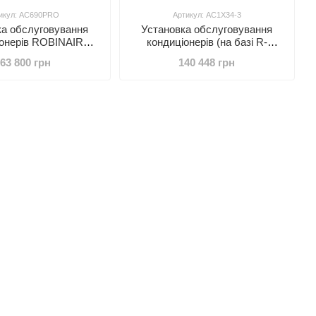
икул: AC690PRO
Артикул: AC1X34-3
ка обслуговування
Установка обслуговування
іонерів ROBINAIR
кондиціонерів (на базі R-
O (з принтером)
1234YF) AC1X34-3 ROBINAIR
63 800 грн
140 448 грн