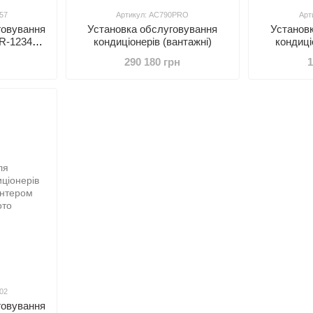
57
Артикул: AC790PRO
Арт
говування
Установка обслуговування
Установ
і R-1234YF
кондиціонерів (вантажні)
кондиц
BINAIR
AC690PR
290 180 грн
1
02
говування