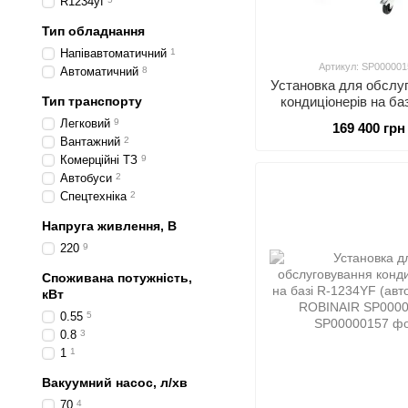
R1234yf
Тип обладнання
Напівавтоматичний
1
Артикул: SP000001
Автоматичний
8
Установка для обслу
Тип транспорту
кондиціонерів на ба
(автоматична) RO
Легковий
9
169 400 грн
SP00000155
Вантажний
2
Комерційні ТЗ
9
Автобуси
2
Спецтехніка
2
Напруга живлення, В
220
9
Cпoживaнa пoтужніcть,
кВт
0.55
5
0.8
3
1
1
Вакуумний насос, л/хв
70
4