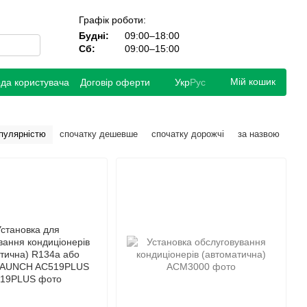
Графік роботи:
Будні:
09:00–18:00
Сб:
09:00–15:00
Мій кошик
ода користувача
Договір оферти
Укр
Рус
опулярністю
спочатку дешевше
спочатку дорожчі
за назвою