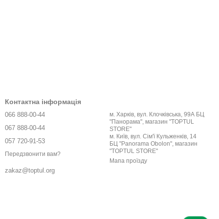
Контактна інформація
066 888-00-44
м. Харків, вул. Клочківська, 99А БЦ
"Панорама", магазин "TOPTUL
067 888-00-44
STORE"
м. Київ, вул. Сім'ї Кульженків, 14
057 720-91-53
БЦ "Panorama Obolon", магазин
"TOPTUL STORE"
Передзвонити вам?
Мапа проїзду
zakaz@toptul.org