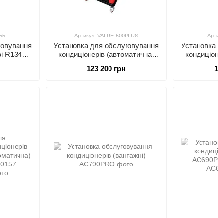
55
Артикул: VALUE-500PLUS
Арт
говування
Установка для обслуговування
Установка
зі R134a
кондиціонерів (автоматична)
кондиціон
BINAIR
R134a або R1234yf (AC519)
R134a аб
123 200 грн
1
LAUNCH VALUE-500PLUS
A