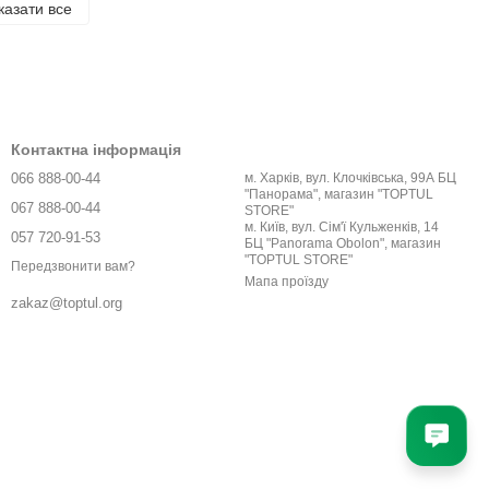
казати все
Контактна інформація
066 888-00-44
м. Харків, вул. Клочківська, 99А БЦ
"Панорама", магазин "TOPTUL
067 888-00-44
STORE"
м. Київ, вул. Сім'ї Кульженків, 14
057 720-91-53
БЦ "Panorama Obolon", магазин
"TOPTUL STORE"
Передзвонити вам?
Мапа проїзду
zakaz@toptul.org