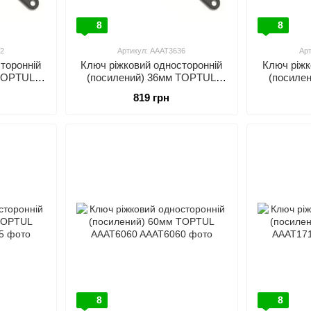
8
8
2
Артикул: AAAT3636
Ар
торонній
Ключ ріжковий односторонній
Ключ ріжк
 TOPTUL
(посилений) 36мм TOPTUL
(посиле
AAAT3636
819 грн
8
8