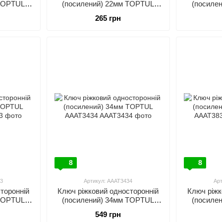
 TOPTUL
(посилений) 22мм TOPTUL
(посиле
AAAT2222
265 грн
8
8
3
Артикул: AAAT3434
Ар
торонній
Ключ ріжковий односторонній
Ключ ріжк
 TOPTUL
(посилений) 34мм TOPTUL
(посиле
AAAT3434
549 грн