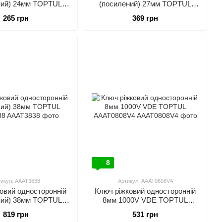
ний) 24мм TOPTUL
(посилений) 27мм TOPTUL
AAAT2424
AAAT2727
265 грн
369 грн
8
тикул: AAAT3838
Артикул: AAAT0808V4
овий односторонній
Ключ ріжковий односторонній
ний) 38мм TOPTUL
8мм 1000V VDE TOPTUL
AAAT3838
AAAT0808V4
819 грн
531 грн