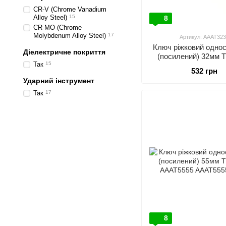
CR-V (Chrome Vanadium
Alloy Steel)
15
8
CR-MO (Chrome
Molybdenum Alloy Steel)
17
Артикул: AAAT323
Ключ ріжковий однос
Діелектричне покриття
(посилений) 32мм
Так
15
AAAT3232
532 грн
Ударний інструмент
Так
17
8