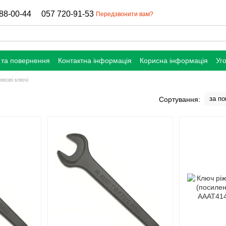
88-00-44
057 720-91-53
Передзвонити вам?
 та повернення
Контактна інформація
Корисна інформація
Уг
жкoві ключі
за п
Сортування: