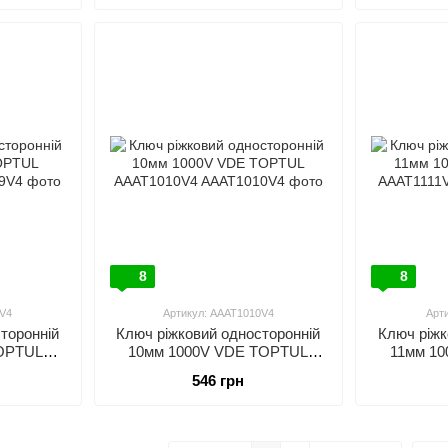
8
8
9V4
Артикул: AAAT1010V4
Арт
торонній
Ключ ріжковий односторонній
Ключ ріжк
OPTUL
10мм 1000V VDE TOPTUL
11мм 1
4
AAAT1010V4
A
546 грн