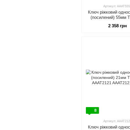
Артикул: AAAT555
Ключ ріжковий однос
(посилений) 55мм
AAAT5555
2 358 грн
8
Артикул: AAAT212
Ключ ріжковий однос