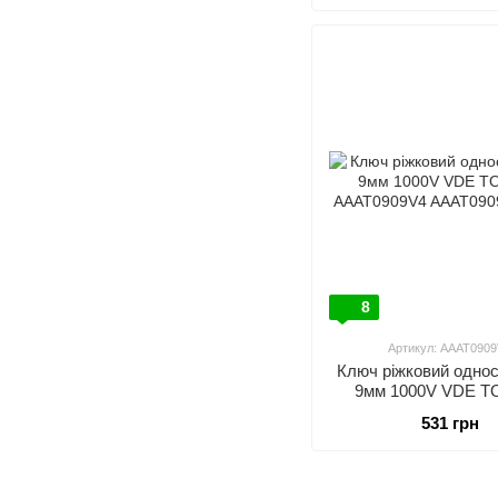
8
Артикул: AAAT090
Ключ ріжковий однос
9мм 1000V VDE T
AAAT0909V
531 грн