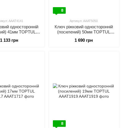
8
тикул: AAAT4141
Артикул: AAAT5050
овий односторонній
Ключ ріжковий односторонній
ний) 41мм TOPTUL
(посилений) 50мм TOPTUL
AAAT4141
AAAT5050
1 133 грн
1 690 грн
8