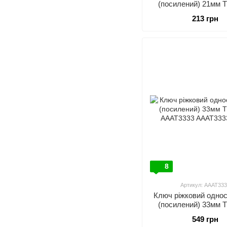
(посилений) 21мм
AAAT2121
213 грн
8
Артикул: AAAT333
Ключ ріжковий однос
(посилений) 33мм
AAAT3333
549 грн