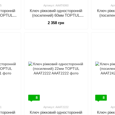
5
Артикул: AAAT6060
Ар
торонній
Ключ ріжковий односторонній
Ключ ріжк
 TOPTUL
(посилений) 60мм TOPTUL
(посиле
AAAT6060
2 358 грн
8
8
1
Артикул: AAAT2222
Ар
торонній
Ключ ріжковий односторонній
Ключ ріжк