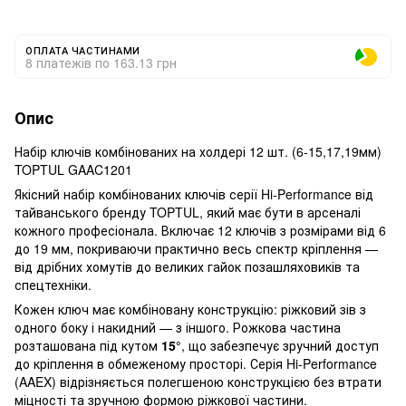
ОПЛАТА ЧАСТИНАМИ
8 платежів по 163.13 грн
Опис
Набір ключів комбінованих на холдері 12 шт. (6-15,17,19мм)
TOPTUL GAAC1201
Якісний набір комбінованих ключів серії Hi-Performance від
тайванського бренду TOPTUL, який має бути в арсеналі
кожного професіонала. Включає 12 ключів з розмірами від 6
до 19 мм, покриваючи практично весь спектр кріплення —
від дрібних хомутів до великих гайок позашляховиків та
спецтехніки.
Кожен ключ має комбіновану конструкцію: ріжковий зів з
одного боку і накидний — з іншого. Рожкова частина
розташована під кутом
15°
, що забезпечує зручний доступ
до кріплення в обмеженому просторі. Серія Hi-Performance
(AAEX) відрізняється полегшеною конструкцією без втрати
міцності та зручною формою ріжкової частини.