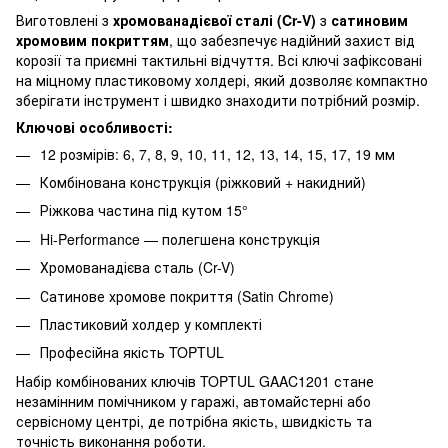
Виготовлені з
хромованадієвої сталі (Cr-V)
з
сатиновим
хромовим покриттям
, що забезпечує надійний захист від
корозії та приємні тактильні відчуття. Всі ключі зафіксовані
на міцному пластиковому холдері, який дозволяє компактно
зберігати інструмент і швидко знаходити потрібний розмір.
Ключові особливості:
12 розмірів: 6, 7, 8, 9, 10, 11, 12, 13, 14, 15, 17, 19 мм
Комбінована конструкція (ріжковий + накидний)
Ріжкова частина під кутом 15°
Hi-Performance — полегшена конструкція
Хромованадієва сталь (Cr-V)
Сатинове хромове покриття (Satin Chrome)
Пластиковий холдер у комплекті
Професійна якість TOPTUL
Набір комбінованих ключів TOPTUL GAAC1201 стане
незамінним помічником у гаражі, автомайстерні або
сервісному центрі, де потрібна якість, швидкість та
точність виконання роботи.