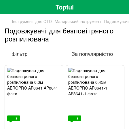
Toptul
Інструмент для СТО
Малярський інcтpумeнт
Подовжувачі
Подовжувачі для безповітряного
розпилювача
Фільтр
За популярністю
8
8