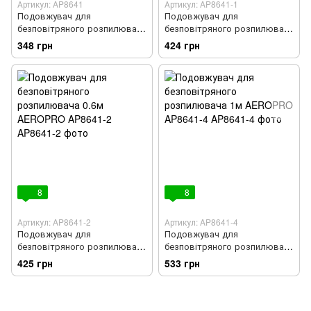
Артикул: AP8641
Артикул: AP8641-1
Подовжувач для
Подовжувач для
безповітряного розпилювача
безповітряного розпилювача
0.3м AEROPRO AP8641
0.45м AEROPRO AP8641-1
348 грн
424 грн
8
8
Артикул: AP8641-2
Артикул: AP8641-4
Подовжувач для
Подовжувач для
безповітряного розпилювача
безповітряного розпилювача
0.6м AEROPRO AP8641-2
1м AEROPRO AP8641-4
425 грн
533 грн