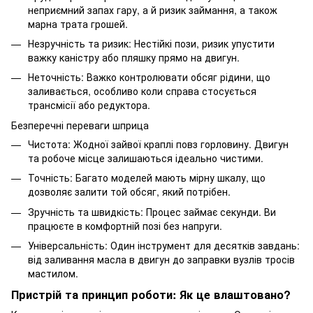
неприємний запах гару, а й ризик займання, а також
марна трата грошей.
Незручність та ризик: Нестійкі пози, ризик упустити
важку каністру або пляшку прямо на двигун.
Неточність: Важко контролювати обсяг рідини, що
заливається, особливо коли справа стосується
трансмісії або редуктора.
Безперечні переваги шприца
Чистота: Жодної зайвої краплі повз горловину. Двигун
та робоче місце залишаються ідеально чистими.
Точність: Багато моделей мають мірну шкалу, що
дозволяє залити той обсяг, який потрібен.
Зручність та швидкість: Процес займає секунди. Ви
працюєте в комфортній позі без напруги.
Універсальність: Один інструмент для десятків завдань:
від заливання масла в двигун до заправки вузлів тросів
мастилом.
Пристрій та принцип роботи: Як це влаштовано?