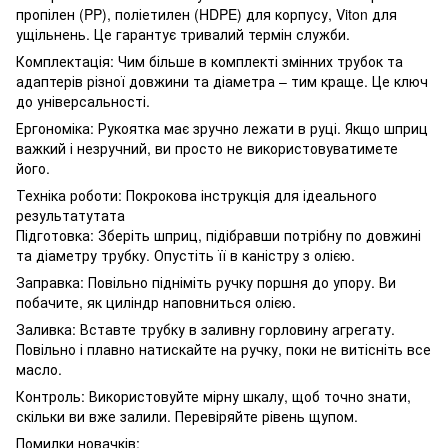
пропілен (PP), поліетилен (HDPE) для корпусу, Viton для
ущільнень. Це гарантує тривалий термін служби.
Комплектація: Чим більше в комплекті змінних трубок та
адаптерів різної довжини та діаметра – тим краще. Це ключ
до універсальності.
Ергономіка: Рукоятка має зручно лежати в руці. Якщо шприц
важкий і незручний, ви просто не використовуватимете
його.
Техніка роботи: Покрокова інструкція для ідеального
результатутата
Підготовка: Зберіть шприц, підібравши потрібну по довжині
та діаметру трубку. Опустіть її в каністру з олією.
Заправка: Повільно підніміть ручку поршня до упору. Ви
побачите, як циліндр наповниться олією.
Заливка: Вставте трубку в заливну горловину агрегату.
Повільно і плавно натискайте на ручку, поки не витісніть все
масло.
Контроль: Використовуйте мірну шкалу, щоб точно знати,
скільки ви вже залили. Перевіряйте рівень щупом.
Помилки новачків: