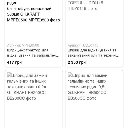
Артикул: MPFE0500
Артикул: JJDZ0115
Шприц-екстрактор для
Шприц для відкачування та
відкачування та заправлення
закачування олії та технічних
технічних рідин
рідин 1,5л TOPTUL JJDZ0115
417 грн
2 353 грн
багатофункціональний 500мл
G.I.KRAFT MPFE0500