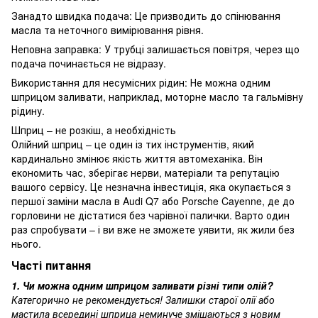
Занадто швидка подача: Це призводить до спінювання
масла та неточного вимірювання рівня.
Неповна заправка: У трубці залишається повітря, через що
подача починається не відразу.
Використання для несумісних рідин: Не можна одним
шприцом заливати, наприклад, моторне масло та гальмівну
рідину.
Шприц – не розкіш, а необхідність
Олійний шприц – це один із тих інструментів, який
кардинально змінює якість життя автомеханіка. Він
економить час, зберігає нерви, матеріали та репутацію
вашого сервісу. Це незначна інвестиція, яка окупається з
першої заміни масла в Audi Q7 або Porsche Cayenne, де до
горловини не дістатися без чарівної палички. Варто один
раз спробувати – і ви вже не зможете уявити, як жили без
нього.
Часті питання
1. Чи можна одним шприцом заливати різні типи олій?
Категорично не рекомендується! Залишки старої олії або
мастила всередині шприца неминуче змішаються з новим