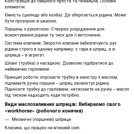
Конструкція до смішного проста та геніальна. Основні
елементи:
Ємність (циліндр або колба): Де зберігається рідина. Може
бути прозорою зі шкалою.
Поршень з рукояткою: Створює розрідження для
всмоктування рідини та тиск для її витіснення.
Система клапанів: Зворотні клапани забезпечують рух
рідини строго в одному напрямку: з тари в шприц, а зі
шприца – в агрегат.
Шланг (трубка) з насадкою: Дозволяє підібратися до
найважчих горловини.
Принцип роботи: опускаєте трубку в каністру з маслом,
піднімаєте ручку поршня – шприц засмоктує рідину.
Підносите трубку до горловини, натискаєте на ручку – масло
під тиском надходить куди потрібно.
Види маслозаливних шприців: Вибираємо свого
«workhorse» (робочого конячка)
Механічні (поршневі) шприци
Класика, що працює на м'язовій силі.