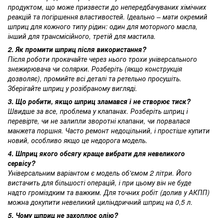
продуктом, що може призвести до непередбачуваних хімічних
реакцій та погіршення властивостей. Ідеально – мати окремий
шприц для кожного типу рідин: один для моторного масла,
інший для трансмісійного, третій для мастила.
2. Як промити шприц після використання?
Після роботи прокачайте через нього трохи універсального
знежирювача чи солярки. Розберіть (якщо конструкція
дозволяє), промийте всі деталі та ретельно просушіть.
Зберігайте шприц у розібраному вигляді.
3. Що робити, якщо шприц зламався і не створює тиск?
Швидше за все, проблема у клапанах. Розберіть шприц і
перевірте, чи не залипли зворотні клапани, чи порвалася
манжета поршня. Часто ремонт недоцільний, і простіше купити
новий, особливо якщо це недорога модель.
4. Шприц якого обсягу краще вибрати для невеликого
сервісу?
Універсальним варіантом є модель об'ємом 2 літри. Його
вистачить для більшості операцій, і при цьому він не буде
надто громіздким та важким. Для точних робіт (долив у АКПП)
можна докупити невеликий циліндричний шприц на 0,5 л.
5. Чому шприц не захоплює олію?