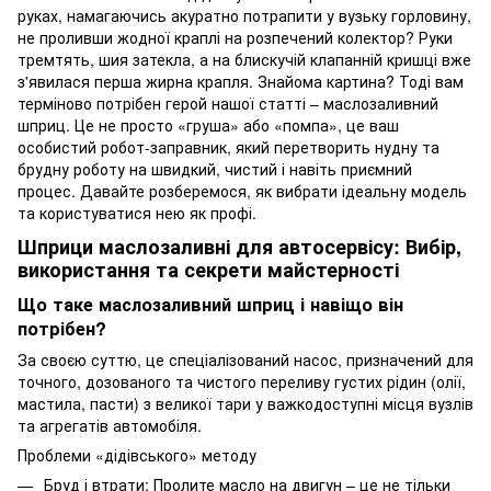
руках, намагаючись акуратно потрапити у вузьку горловину,
не проливши жодної краплі на розпечений колектор? Руки
тремтять, шия затекла, а на блискучій клапанній кришці вже
з'явилася перша жирна крапля. Знайома картина? Тоді вам
терміново потрібен герой нашої статті – маслозаливний
шприц. Це не просто «груша» або «помпа», це ваш
особистий робот-заправник, який перетворить нудну та
брудну роботу на швидкий, чистий і навіть приємний
процес. Давайте розберемося, як вибрати ідеальну модель
та користуватися нею як профі.
Шприци маслозаливні для автосервісу: Вибір,
використання та секрети майстерності
Що таке маслозаливний шприц і навіщо він
потрібен?
За своєю суттю, це спеціалізований насос, призначений для
точного, дозованого та чистого переливу густих рідин (олії,
мастила, пасти) з великої тари у важкодоступні місця вузлів
та агрегатів автомобіля.
Проблеми «дідівського» методу
Бруд і втрати: Пролите масло на двигун – це не тільки