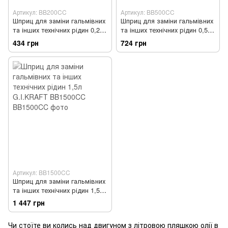
Артикул: BB200CC
Артикул: BB500CC
Шприц для заміни гальмівних
Шприц для заміни гальмівних
та інших технічних рідин 0,2л
та інших технічних рідин 0,5л
G.I.KRAFT BB200CC
G.I.KRAFT BB500CC
434 грн
724 грн
Артикул: BB1500CC
Шприц для заміни гальмівних
та інших технічних рідин 1,5л
G.I.KRAFT BB1500CC
1 447 грн
Чи стоїте ви колись над двигуном з літровою пляшкою олії в