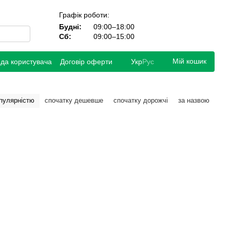
Графік роботи:
Будні:
09:00–18:00
Сб:
09:00–15:00
Мій кошик
ода користувача
Договір оферти
Укр
Рус
опулярністю
спочатку дешевше
спочатку дорожчі
за назвою