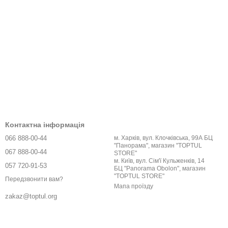
Контактна інформація
066 888-00-44
м. Харків, вул. Клочківська, 99А БЦ
"Панорама", магазин "TOPTUL
067 888-00-44
STORE"
м. Київ, вул. Сім'ї Кульженків, 14
057 720-91-53
БЦ "Panorama Obolon", магазин
"TOPTUL STORE"
Передзвонити вам?
Мапа проїзду
zakaz@toptul.org