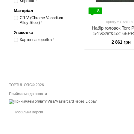
Коротка
1
Матеріал
8
CR-V (Chrome Vanadium
Артикул: GABF16
Alloy Steel)
1
Набір головок Torx 
Упаковка
1/4"&3/8"&1/2" 6EP
16од. TOPTUL GA
Картонна коробка
1
2 861 грн
TOPTUL.ORG© 2026
Приймаємо до оплати
Мобільна версія