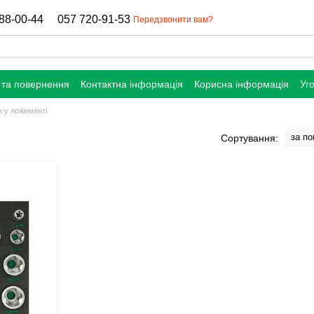
88-00-44
057 720-91-53
Передзвонити вам?
 та повернення
Контактна інформація
Корисна інформація
Уг
к у ложементі
за п
Сортування: