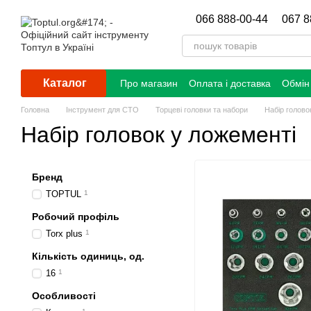
Перейти до основного контенту
066 888-00-44
067 8
Каталог
Про магазин
Оплата і доставка
Обмін
Головна
Інструмент для СТО
Торцеві головки та набори
Набір голово
Набір головок у ложементі
Бренд
TOPTUL
1
Робочий профіль
Torx plus
1
Кількість одиниць, од.
16
1
Особливості