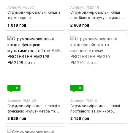
Артикул: M266C
Артикул: PM2118
Струмовимірювальні кліщі з
Струмовимірювальні кліщі
термопарою
постійного струму з функцією
мультиметра і з термопарою
1 019 грн
2 608 грн
8
8
Артикул: PM2128
Артикул: PM2101
Струмовимірювальні кліщі з
Струмовимірювальні кліщі
функцією мультиметра та
постійного та змінного
True RMS PROTESTER
струму PROTESTER PM2101
3 929 грн
3 156 грн
PM2128