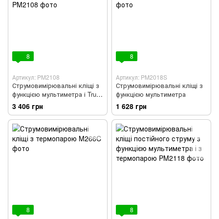
8
8
Артикул: PM2108
Артикул: PM2018S
Струмовимірювальні кліщі з
Струмовимірювальні кліщі з
функцією мультиметра і True
функцією мультиметра
RMS
3 406 грн
1 628 грн
8
8