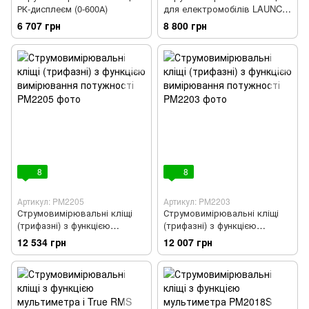
РК-дисплеєм (0-600А)
для електромобілів LAUNCH
EG100
6 707 грн
8 800 грн
8
8
Артикул: PM2205
Артикул: PM2203
Струмовимірювальні кліщі
Струмовимірювальні кліщі
(трифазні) з функцією
(трифазні) з функцією
вимірювання потужності
вимірювання потужності
12 534 грн
12 007 грн