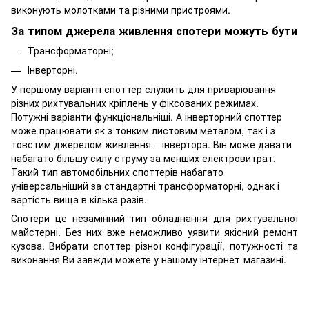
виконують молотками та різними пристроями.
За типом джерела живлення спотери можуть бути
Трансформаторні;
Інверторні.
У першому варіанті споттер служить для приварювання
різних рихтувальних кріплень у фіксованих режимах.
Потужні варіанти функціональніші. А інверторний споттер
може працювати як з тонким листовим металом, так і з
товстим джерелом живлення – інвертора. Він може давати
набагато більшу силу струму за менших електровитрат.
Такий тип автомобільних споттерів набагато
універсальніший за стандартні трансформаторні, однак і
вартість вища в кілька разів.
Спотери це незамінний тип обладнання для рихтувальної
майстерні. Без них вже неможливо уявити якісний ремонт
кузова. Вибрати споттер різної конфігурації, потужності та
виконання Ви завжди можете у нашому інтернет-магазині.