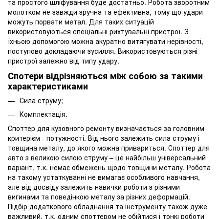
та простого шліфування буде достатньо. Робота зворотним
молотком не завжди зручна та ефективна, тому що удари
можуть порвати метал. Для таких ситуацій
використовуються спеціальні рихтувальні пристрої. З
їхньою допомогою можна акуратно витягувати нерівності,
поступово докладаючи зусилля. Використовуються різні
пристрої залежно від типу удару.
Спотери відрізняються між собою за такими
характеристиками
Сила струму;
Комплектація.
Споттер для кузовного ремонту визначається за головним
критерієм - потужності. Від нього залежить сила струму і
товщина металу, до якого можна привариться. Споттер для
авто з великою силою струму – це найбільш універсальний
варіант, т.к. немає обмежень щодо товщини металу. Робота
на такому устаткуванні не вимагає особливого навчання,
але від досвіду залежить навички роботи з різними
вигинами та поведінкою металу за різних деформацій.
Підбір додаткового обладнання та інструменту також дуже
важливий, т.к. одним споттером не обійтися і тонкі роботи