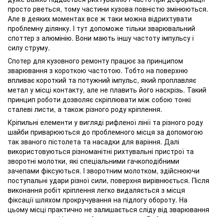
просто рветься, тому частини кузова повністю змінюються.
Але в деяких моментах все ж таки можна відрихтувати
проблемну ділянку. І тут допоможе тільки зварювальний
споттер з алюмінію. Вони мають іншу частоту імпульсу і
силу струму.
Спотер для кузовного ремонту працює за принципом
зварювання з короткою частотою. Тобто на поверхню
впливає короткий та потужний імпульс, який проплавляє
метал у місці контакту, але не плавить його наскрізь. Такий
принцип роботи дозволяє скріплювати між собою тонкі
сталеві листи, а також різного роду кріплення.
Кріпильні елементи у вигляді рифленої лінії та різного роду
шайби приварюються до проблемного місця за допомогою
так званого пістолета та насадки для варіння. Далі
використовуються різноманітні рихтувальні пристрої та
зворотні молотки, які спеціальними гачкоподібними
зачепами фіксуються. І зворотним молотком, здійснюючи
поступальні удари різної сили, поверхня вирівнюється. Після
виконання робіт кріплення легко видаляється з місця
фіксації шляхом прокручування на підлогу обороту. На
цьому місці практично не залишається сліду від зварювання