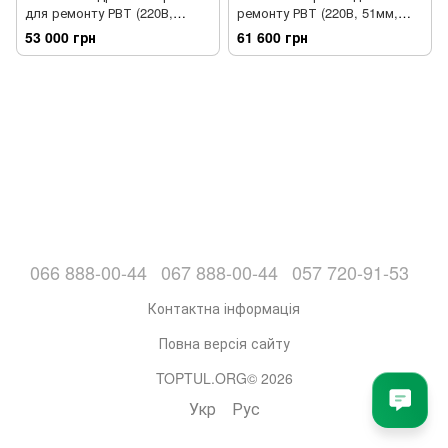
для ремонту РВТ (220В,
ремонту РВТ (220В, 51мм,
51мм, 3кВт) HHCS-051
1.5кВт) HHS-051B
53 000 грн
61 600 грн
066 888-00-44
067 888-00-44
057 720-91-53
Контактна інформація
Повна версія сайту
TOPTUL.ORG© 2026
Укр
Рус