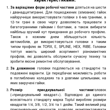
За варіаціями форм робочої частини
діляться на шести
і дванадцятигранні. Для пошкоджених (злизаних) гайок
найзручніше використовувати голівки з 6-ма гранями, а
12-ти грані в свою чергу дозволяють працювати з
багатогранними гайками і болтами, а також вибирати
найбільш зручний кут приєднання до робочого профілю.
Також з кожним днем ​​збільшується кількість
автомобілів, де використовуються головки з таким
типом профілю як TORX, Е, SPLINE, HEX, RIBE. Головки
топтул мають широкий асортимент різноманітних
профілів, які дозволять обслужити сучасну техніку та
зробити якісне ремонтне обслуговування.
За довжиною
головки поділяються на стандартні та
подовжені варіанти. Це передбачає можливість роботи
в поглиблених колодязях та з довгими шпильками, на
яких закручені гайки.
Розмір приєднувальної частини
головок
(«приєднувальний квадрат»). Відповідно до єдиного
всесвітнього стандарту марка Toptul виробляє розміри
квадратів 1/4, 3/8, 1/2, 3/4 та 1 дюйм. Такий великий ряд
приєднувальних квадратів дозволяє укомплектовувати