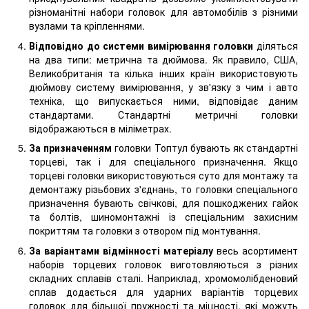
різноманітні набори головок для автомобілів з різними
вузлами та кріпленнями.
Відповідно до системи вимірювання головки
діляться
на два типи: метрична та дюймова. Як правило, США,
Великобританія та кілька інших країн використовують
дюймову систему вимірювання, у зв'язку з чим і авто
техніка, що випускається ними, відповідає даним
стандартами. Стандартні метричні головки
відображаються в міліметрах.
За призначенням
головки Топтул бувають як стандартні
торцеві, так і для спеціального призначення. Якщо
торцеві головки використовуються суто для монтажу та
демонтажу різьбових з'єднань, то головки спеціального
призначення бувають свічкові, для пошкоджених гайок
та болтів, шиномонтажні із спеціальним захисним
покриттям та головки з отвором під монтування.
За варіантами відмінності матеріалу
весь асортимент
наборів торцевих головок виготовляються з різних
складних сплавів сталі. Наприклад, хромомолібденовий
сплав додається для ударних варіантів торцевих
головок для більшої пружності та міцності, які можуть