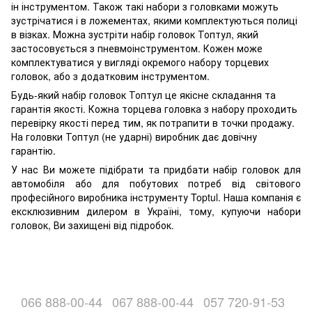
ін інструментом. Також такі набори з головками можуть
зустрічатися і в ложементах, якими комплектуються полиці
в візках. Можна зустріти набір головок Топтул, який
застосовується з пневмоінструментом. Кожен може
комплектуватися у вигляді окремого набору торцевих
головок, або з додатковим інструментом.
Будь-який набір головок Топтул це якісне складання та
гарантія якості. Кожна торцева головка з набору проходить
перевірку якості перед тим, як потрапити в точки продажу.
На головки Топтул (не ударні) виробник дає довічну
гарантію.
У нас Ви можете підібрати та придбати набір головок для
автомобіля або для побутових потреб від світового
професійного виробника інструменту Toptul. Наша компанія є
ексклюзивним дилером в Україні, тому, купуючи набори
головок, Ви захищені від підробок.
066 888-00-44
067 888-00-44
057 720-91-53