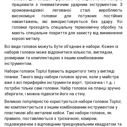
працювати з пневматичним ударним інструментом. З
хромованадієвої легованої сталі виробляють
високоміцні головки для потужних постійних
навантажень, які використовуються без удару. Усі
головки проходять спеціальну термохімічну обробку та
мають спеціальне покриття для захисту від виникнення
корозії металу.
Всі види головок можуть бути об'єднані в набори. Кожен із
наборів головок може відрізнятися кількістю, виглядом,
розмірами та комплектацією з іншим комбінованим
інструментом.
Набори головок Toptul бувають відкритого типу у вигляді
планки. Такого виду набори головок зручні, коли у майстра
вже є всі периферійні інструменти воріт, тріскачка і т.д. і
потрібні тільки самі головки. Набір головок на планці зручно
зберігати, і можна підвісити його на стіну.
Великою популярністю користуються набори головок Toptul,
які комплектуються з іншим комбінованим інструментом у
пластикові або металеві кейси. Такі набори головок, як
правило, поставляються з тріскачкою, коміром,
подовжувачем з відповідним приєднувальним квадратом та