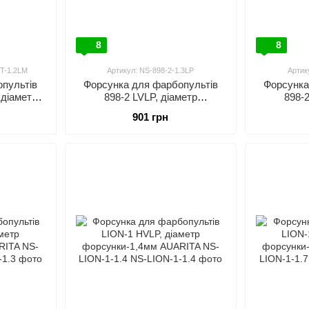
8
8
T-1.2LM
Артикул: NS-898-2-1.3LP
Артик
пультів
Форсунка для фарбопультів
Форсунка
діаметр
898-2 LVLP, діаметр
898-2
RITA NS-
форсунки-1,3мм AUARITA NS-
форсунки-
901 грн
2LM
898-2-1.3LP
8