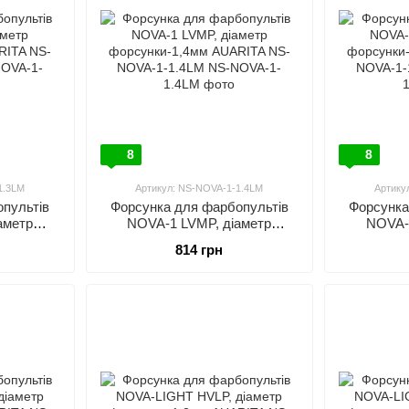
8
8
1.3LM
Артикул: NS-NOVA-1-1.4LM
Артику
пультів
Форсунка для фарбопультів
Форсунка
аметр
NOVA-1 LVMP, діаметр
NOVA-
RITA NS-
форсунки-1,4мм AUARITA NS-
форсунки-
814 грн
M
NOVA-1-1.4LM
NO