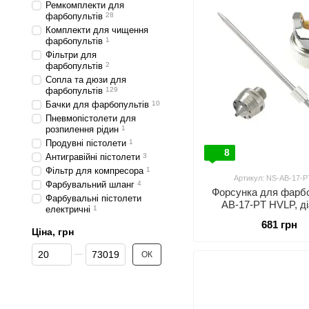
Ремкомплекти для
фарбопультів
28
Комплекти для чищення
фарбопультів
1
Фільтри для
фарбопультів
2
Сопла та дюзи для
фарбопультів
129
Бачки для фарбопультів
10
Пневмопістолети для
розпилення рідин
1
Продувні пістолети
1
8
Антигравійні пістолети
3
Фільтр для компресора
1
Артикул: NS-AB-17-P
Фарбувальний шланг
4
Форсунка для фарбо
Фарбувальні пістолети
AB-17-PT HVLP, д
електричні
1
форсунки-1,4мм AUA
681 грн
AB-17-PT-1.
Ціна, грн
Від Ціна, грн
До Ціна, грн
ОК