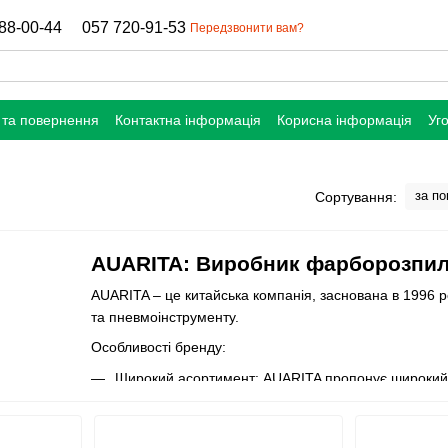
88-00-44
057 720-91-53
Передзвонити вам?
 та повернення
Контактна інформація
Корисна інформація
Уг
за п
Сортування:
AUARITA: Виробник фарборозпил
AUARITA – це китайська компанія, заснована в 1996 р
та пневмоінструменту.
Особливості бренду:
Широкий асортимент: AUARITA пропонує широкий с
пневматичний інструмент, такий як дрилі, гайковер
Висока якість: Інструменти AUARITA відомі своєю 