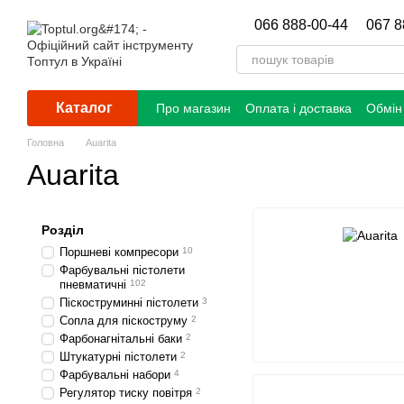
Перейти до основного контенту
066 888-00-44
067 8
Каталог
Про магазин
Оплата і доставка
Обмін
Головна
Auarita
Auarita
Розділ
Поршневі компресори
10
Фарбувальні пістолети
пневматичні
102
Піскоструминні пістолети
3
Сопла для піскоструму
2
Фapбoнaгнітaльні баки
2
Штукатурні пістолети
2
Фарбувальні набори
4
Регулятор тиску пoвітpя
2