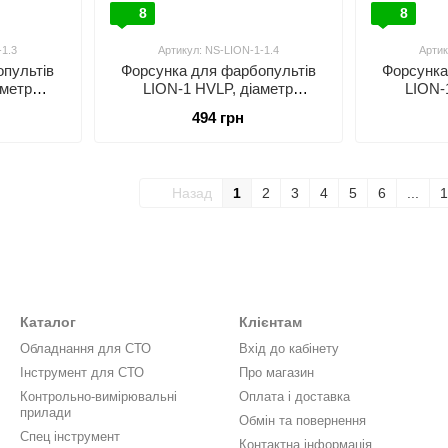
8
8
-1.3
Артикул: NS-LION-1-1.4
Артик
пультів
Форсунка для фарбопультів
Форсунка
аметр
LION-1 HVLP, діаметр
LION-
RITA NS-
форсунки-1,4мм AUARITA NS-
форсунки-
494 грн
LION-1-1.4
Назад
1
2
3
4
5
6
...
1
Каталог
Клієнтам
Обладнання для СТО
Вхід до кабінету
Інструмент для СТО
Про магазин
Контрольно-вимірювальні
Оплата і доставка
прилади
Обмін та повернення
Спец інструмент
Контактна інформація