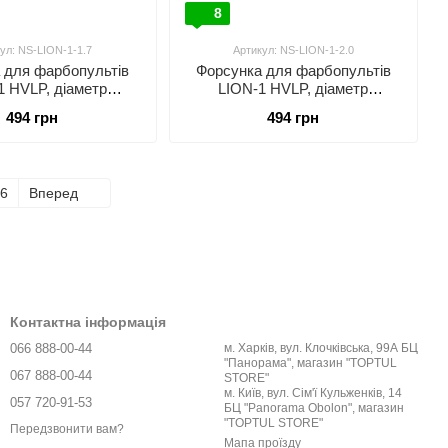
8
ул: NS-LION-1-1.7
Артикул: NS-LION-1-2.0
 для фарбопультів
Форсунка для фарбопультів
1 HVLP, діаметр
LION-1 HVLP, діаметр
1,7мм AUARITA NS-
форсунки-2,0мм AUARITA NS-
494 грн
494 грн
LION-1-1.7
LION-1-2.0
6
Вперед
Контактна інформація
066 888-00-44
м. Харків, вул. Клочківська, 99А БЦ
"Панорама", магазин "TOPTUL
067 888-00-44
STORE"
м. Київ, вул. Сім'ї Кульженків, 14
057 720-91-53
БЦ "Panorama Obolon", магазин
"TOPTUL STORE"
Передзвонити вам?
Мапа проїзду