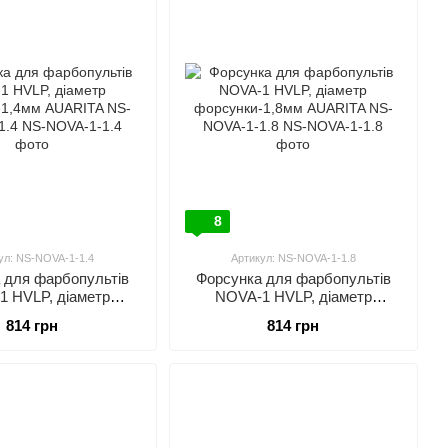
ступними цінами за високої якості.
лена ​​у понад 60 країнах світу, включаючи Україну.
ні
шліфувальні машинки, перфоратори, компресори та багато
8
ул: NS-NOVA-1-1.4
Артикул: NS-NOVA-1-1.8
 для фарбопультів
Форсунка для фарбопультів
1 HVLP, діаметр
NOVA-1 HVLP, діаметр
1,4мм AUARITA NS-
форсунки-1,8мм AUARITA NS-
814 грн
814 грн
OVA-1-1.4
NOVA-1-1.8