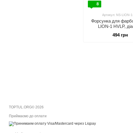
8
Артикул: NS-LION-1
Форсунка для фарбо
LION-1 HVLP, ді
форсунки-1,3мм AUA
494 грн
LION-1-1.3
TOPTUL.ORG© 2026
Приймаємо до оплати