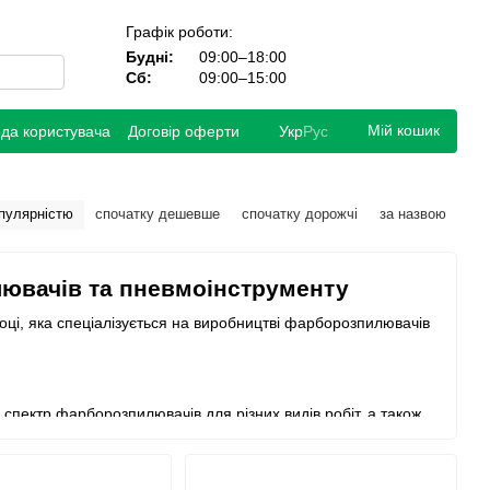
Графік роботи:
Будні:
09:00–18:00
Сб:
09:00–15:00
Мій кошик
ода користувача
Договір оферти
Укр
Рус
опулярністю
спочатку дешевше
спочатку дорожчі
за назвою
ювачів та пневмоінструменту
оці, яка спеціалізується на виробництві фарборозпилювачів
пектр фарборозпилювачів для різних видів робіт, а також
ти, молотки та багато іншого.
високою якістю та надійністю.