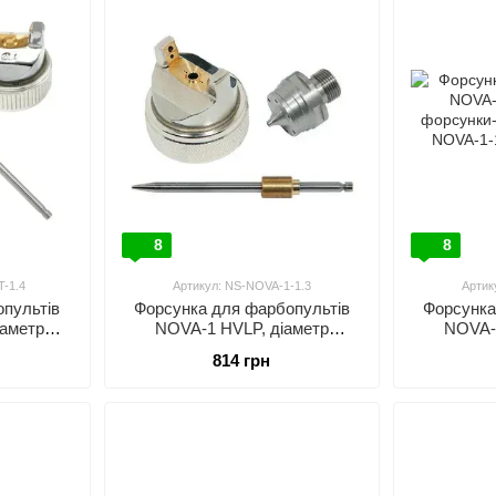
Доступні ціни: Продукція AUARITA відрізняється до
Глобальна присутність: Продукція AUARITA представ
Продукція AUARITA:
Фарборозпилювачі: HVLP, LVLP, HVMP, безповітря
Пневмоінструмент: дрилі, гайковерти, молотки, 
іншого
8
8
T-1.4
Артикул: NS-NOVA-1-1.3
Артик
пультів
Форсунка для фарбопультів
Форсунка
іаметр
NOVA-1 HVLP, діаметр
NOVA-
RITA NS-
форсунки-1,3мм AUARITA NS-
форсунки-
814 грн
4
NOVA-1-1.3
N