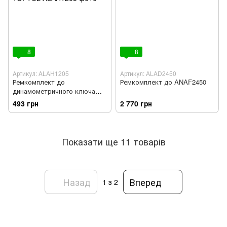
8
8
Артикул: ALAH1205
Артикул: ALAD2450
Ремкомплект до
Ремкомплект до ANAF2450
динамометричного ключа
ANAM1205 ALAH1205 TOPTUL
493 грн
2 770 грн
Показати ще 11 товарів
Назад
Вперед
1
з 2