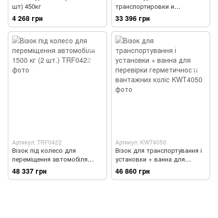
шт) 450кг
транспортировки и
установки колес 500кг
4 268 грн
33 396 грн
Артикул: TRF0422
Артикул: KWT4050
Візок під колесо для
Візок для транспортування і
переміщення автомобіля
установки + ванна для
1500 кг (2 шт.)
перевірки герметичності
48 337 грн
46 860 грн
вантажних коліс