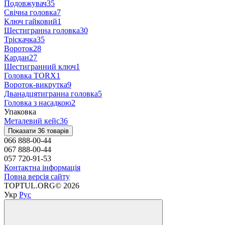
Подовжувач
35
Свічна головка
7
Ключ гайковий
1
Шестигранна головка
30
Тріскачка
35
Вороток
28
Кардан
27
Шестигранний ключ
1
Головка TORX
1
Вороток-викрутка
9
Дванадцятигранна головка
5
Головка з насадкою
2
Упаковка
Металевий кейс
36
Показати 36 товарів
066 888-00-44
067 888-00-44
057 720-91-53
Контактна інформація
Повна версія сайту
TOPTUL.ORG© 2026
Укр
Рус