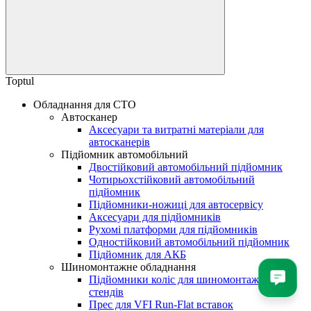
Toptul
Обладнання для СТО
Автосканер
Аксесуари та витратні матеріали для
автосканерів
Підйомник автомобільний
Двостійковий автомобільний підйомник
Чотирьохстійковий автомобільний
підйомник
Підйомники-ножиці для автосервісу
Аксесуари для підйомників
Рухомі платформи для підйомників
Одностійковий автомобільний підйомник
Підйомник для АКБ
Шиномонтажне обладнання
Підйомники коліс для шиномонтажних
стендів
Прес для VFI Run-Flat вставок