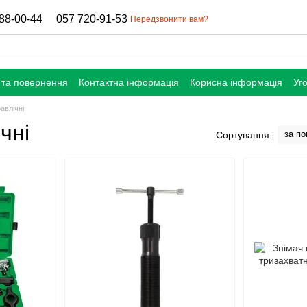
88-00-44
057 720-91-53
Передзвонити вам?
 та повернення
Контактна інформація
Корисна інформація
Уг
авлічні
чні
за п
Сортування: