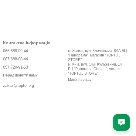
Контактна інформація
066 888-00-44
м. Харків, вул. Клочківська, 99А БЦ
"Панорама", магазин "TOPTUL
067 888-00-44
STORE"
м. Київ, вул. Сім'ї Кульженків, 14
057 720-91-53
БЦ "Panorama Obolon", магазин
"TOPTUL STORE"
Передзвонити вам?
Мапа проїзду
zakaz@toptul.org