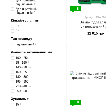
Для зовнішніх
підшипників
8
8
Для внутрішніх
підшипників
7
Артикул: JGAI220
Кількість лап, шт.
Знімач гідравлі
3
8
універсальний 
2
8
12 015 грн
Тип приводу
Гідравлічний
9
Діапазон захоплення, мм
100 - 254
1
35 - 160
1
140 - 200
1
160 - 250
1
180 - 300
1
195 - 350
1
210 - 400
1
250 - 500
1
Зусилля, т
8
15
1