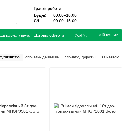
Графік роботи:
Будні:
09:00–18:00
Сб:
09:00–15:00
Мій кошик
ода користувача
Договір оферти
Укр
Рус
опулярністю
спочатку дешевше
спочатку дорожчі
за назвою