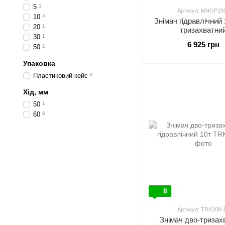
5
1
Артикул: MHGP15
10
4
Знімач гідравлічний 
20
1
тризахватни
30
1
6 925 грн
50
1
Упаковка
Пластиковий кейс
8
Хід, мм
50
1
60
6
8
Артикул: TRK208-
Знімач дво-тризах