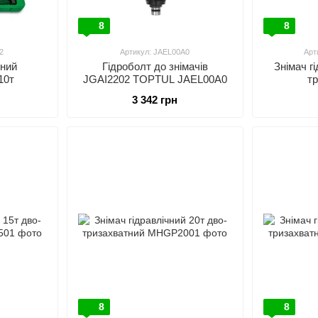
8
8
2
Артикул: JAEL00A0
Арт
чний
Гідроболт до знімачів
Знімач г
10т
JGAI2202 TOPTUL JAEL00A0
т
3 342 грн
8
8