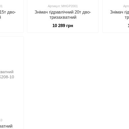
01
Артикул: MHGP2001
Арт
15т дво-
Знімач гідравлічний 20т дво-
Знімач гі
й
тризахватний
т
10 289 грн
10
ватний