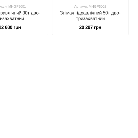
икул: MHGP3001
Артикул: MHGP5002
дравлічний 30т дво-
Знімач гідравлічний 50т дво-
ризахватний
тризахватний
12 680 грн
20 297 грн