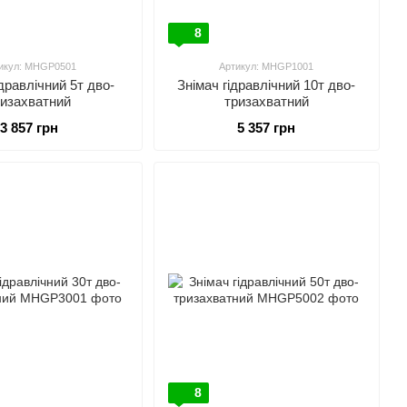
8
икул: MHGP0501
Артикул: MHGP1001
ідравлічний 5т дво-
Знімач гідравлічний 10т дво-
ризахватний
тризахватний
3 857 грн
5 357 грн
8