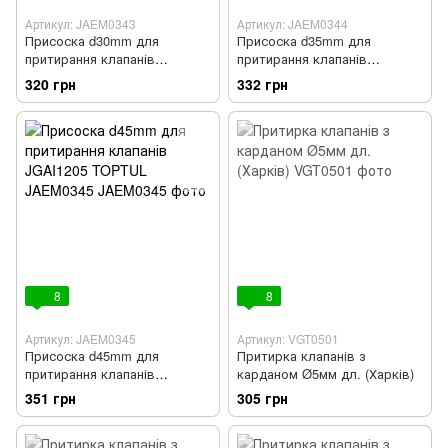
Артикул: JAEM0343
Артикул: JAEM0344
Присоска d30mm для
Присоска d35mm для
притирання клапанів
притирання клапанів
JGAI1205 TOPTUL JAEM0343
JGAI1205 TOPTUL JAEM0344
320 грн
332 грн
8
8
Артикул: JAEM0345
Артикул: VGT0501
Присоска d45mm для
Притирка клапанів з
притирання клапанів
карданом Ø5мм дл. (Харків)
JGAI1205 TOPTUL JAEM0345
351 грн
305 грн