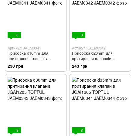
8
8
Артикул: JAEM0341
Артикул: JAEM0342
Присоска d16mm для
Присоска d20mm для
притирання клапанів
притирання клапанів
JGAI1205 TOPTUL JAEM0341
JGAI1205 TOPTUL JAEM0342
230 грн
243 грн
8
8