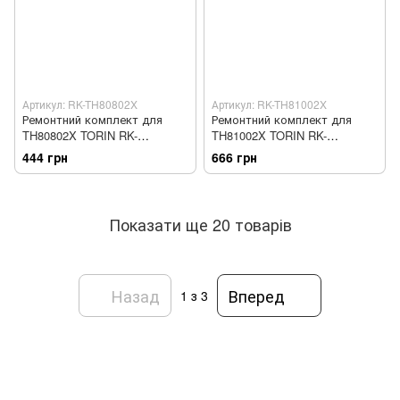
Артикул: RK-TH80802X
Артикул: RK-TH81002X
Ремонтний комплект для
Ремонтний комплект для
TH80802X TORIN RK-
TH81002X TORIN RK-
TH80802X
TH81002X
444 грн
666 грн
Показати ще 20 товарів
Назад
Вперед
1
з 3