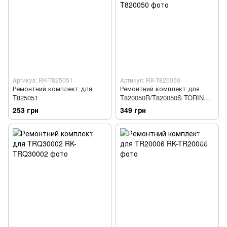
Артикул: RK-T825051
Артикул: RK-T820050
Ремонтний комплект для
Ремонтний комплект для
T825051
T820050R/T820050S TORIN
RK-T820050R
253 грн
349 грн