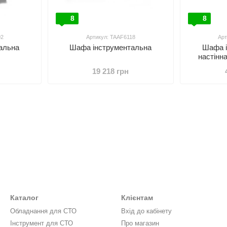
8
8
02
Артикул: TAAF6118
Арт
альна
Шафа інструментальна
Шафа і
настінн
TOP
19 218 грн
Каталог
Клієнтам
Обладнання для СТО
Вхід до кабінету
Інструмент для СТО
Про магазин