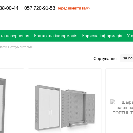
88-00-44
057 720-91-53
Передзвонити вам?
 та повернення
Контактна інформація
Корисна інформація
Уг
афи інструментальні
за п
Сортування: