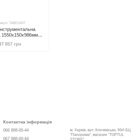
икул: TABD1607
нструментальна
а 1550x150x986мм
TUL TABD1607
47 857 грн
Контактна інформація
066 888-00-44
м. Харків, вул. Клочківська, 99А БЦ
"Панорама", магазин "TOPTUL
067 888-00-44
STORE"