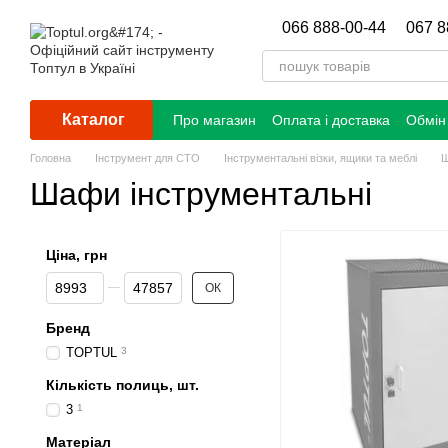
Перейти до основного контенту
066 888-00-44
067 8
Каталог
Про магазин
Оплата і доставка
Обмін
Головна
Інструмент для СТО
Інструментальні візки, ящики та меблі
Ш
Шафи інструментальні
Ціна, грн
Від Ціна, грн
До Ціна, грн
ОК
Бренд
TOPTUL
3
Кількість полиць, шт.
3
1
Матеріал