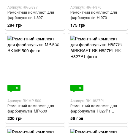
Артикул: RK-L-897
Артикул: RK-H-970
Ремонтний комплект для
Ремонтний комплект для
фарбопультів L-897
фарбопультів H-970
284 грн
175 грн
8
8
Артикул: RK-MP-500
Артикул: RK-H827P1
Ремонтний комплект для
Ремонтний комплект для
фарбопультів MP-500
фарбопультів H827P1
AIRKRAFT RK-H827P1
220 грн
56 грн