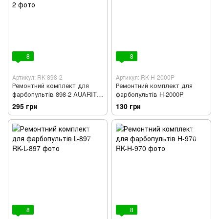
8
8
Артикул: RK-898-2
Артикул: RK-H-2000P
Ремонтний комплект для
Ремонтний комплект для
фарбопультів 898-2 AUARITA
фарбопультів H-2000P
RK-898-2
295 грн
130 грн
8
8