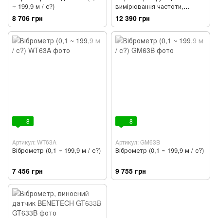
~ 199,9 м / с?)
вимірювання частоти,
кольоровий дисплей
8 706 грн
12 390 грн
8
8
Артикул: WT63A
Артикул: GM63B
Віброметр (0,1 ~ 199,9 м / с?)
Віброметр (0,1 ~ 199,9 м / с?)
7 456 грн
9 755 грн