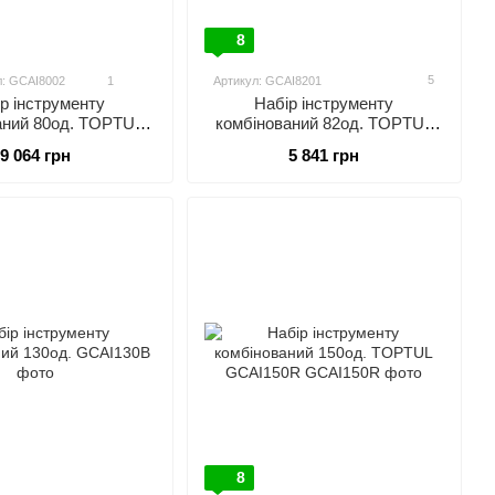
8
5
л: GCAI8002
1
Артикул: GCAI8201
Набір інструменту
р інструменту
комбінований 82од. TOPTUL
аний 80од. TOPTUL
GCAI8201
GCAI8002
5 841 грн
9 064 грн
8