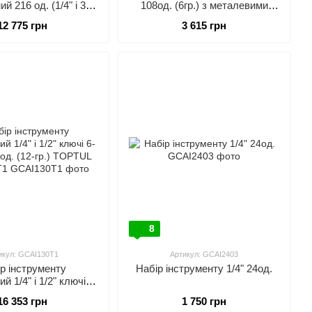
й 216 од. (1/4" і 3/8"
108од. (6гр.) з металевими
 TOPTUL GCAI216R
замками СТАНДАРТ STM-
12 775 грн
3 615 грн
0108-6
8
икул: GCAI130T1
Артикул: GCAI2403
р інструменту
Набір інструменту 1/4" 24од.
й 1/4" і 1/2" ключі 6-
од. (12-гр.) TOPTUL
16 353 грн
1 750 грн
GCAI130T1