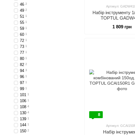
46
2
Артикул: GADW41
49
2
Набір інструменту 1/
51
1
TOPTUL GADW4
55
1
1 809 грн
59
1
60
1
72
1
73
1
77
1
80
1
82
2
94
3
96
1
97
1
99
1
101
1
106
1
108
4
130
4
8
139
1
144
1
Артикул: GCAI150
150
2
Набір інструме