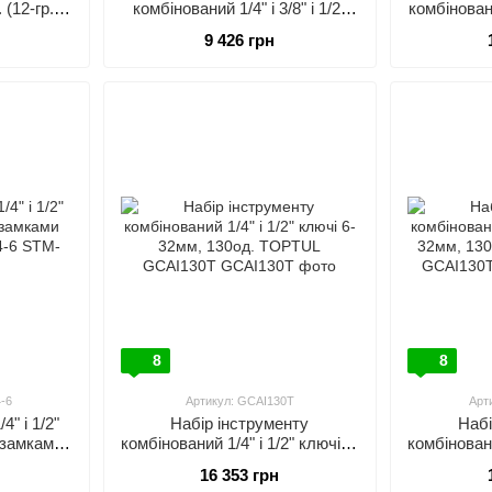
(12-гр.)
комбінований 1/4" і 3/8" і 1/2"
комбіновани
50R1
TOPTUL GCAI151R
і 1/2")
9 426 грн
8
8
-6
Артикул: GCAI130T
Арт
4" і 1/2"
Набір інструменту
Набі
. замками
комбінований 1/4" і 1/2" ключі 6-
комбіновани
094-6
32мм, 130од. TOPTUL
32мм, 130
16 353 грн
GCAI130T