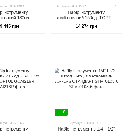
2
икул: GCAI130B
Артикул: GCAI150R
р інструменту
Набір інструменту
нований 130од.
комбінований 150од. TOPTUL
GCAI150R
9 445 грн
14 274 грн
8
икул: GCAI216R
Артикул: STM-0108-6
р інструменту
Набір інструментів 1/4" і 1/2"