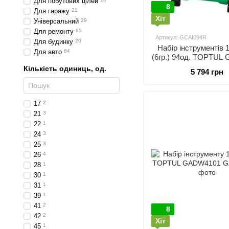
Для побутових цілей
8
Для гаражу
21
Хіт
Універсальний
29
Для ремонту
65
Артикул: GCAI094R
Для будинку
20
Набір інструментів 1/
Для авто
64
(6гр.) 94од. TOPTUL
Кількість одиниць, од.
5 794 грн
17
2
21
3
22
1
24
3
25
3
26
4
28
1
30
1
31
1
39
1
41
2
8
42
2
Хіт
45
1