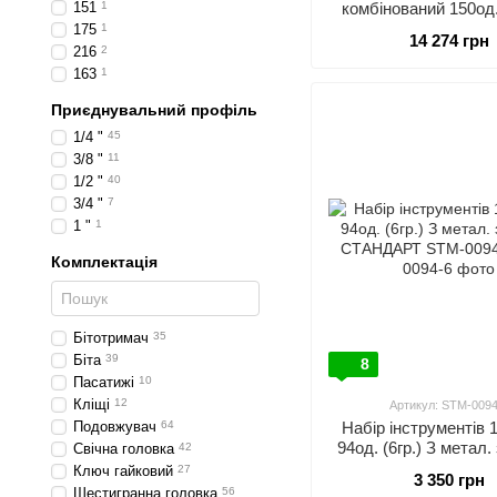
151
1
комбінований 150од. 
TOPTUL GCAI1
175
1
14 274 грн
216
2
163
1
Приєднувальний профіль
1/4 "
45
3/8 "
11
1/2 "
40
3/4 "
7
1 "
1
Комплектація
Бітотримач
35
Біта
39
8
Пасатижі
10
Кліщі
12
Артикул: STM-0094
Подовжувач
64
Набір інструментів 1/
94од. (6гр.) З метал
Свічна головка
42
СТАНДАРТ STM-0
Ключ гайковий
27
3 350 грн
Шестигранна головка
56