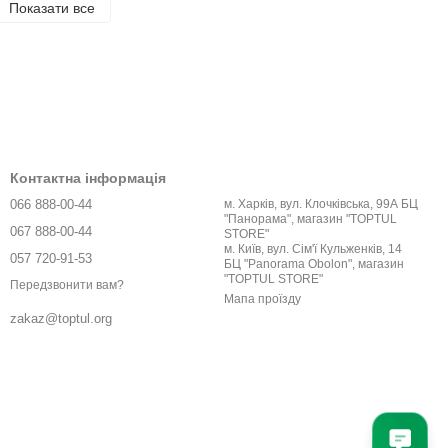
Показати все
Контактна інформація
066 888-00-44
м. Харків, вул. Клочківська, 99А БЦ
"Панорама", магазин "TOPTUL
067 888-00-44
STORE"
м. Київ, вул. Сім'ї Кульженків, 14
057 720-91-53
БЦ "Panorama Obolon", магазин
"TOPTUL STORE"
Передзвонити вам?
Мапа проїзду
zakaz@toptul.org