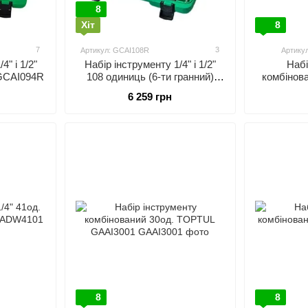
8
Хіт
8
7
3
Артикул: GCAI108R
Артику
4" і 1/2"
Набір інструменту 1/4" і 1/2"
Набі
 GCAI094R
108 одиниць (6-ти гранний)
комбінов
TOPTUL GCAI108R
6 259 грн
8
8