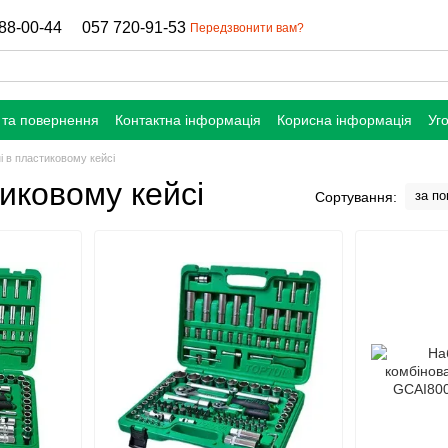
88-00-44
057 720-91-53
Передзвонити вам?
 та повернення
Контактна інформація
Корисна інформація
Уг
і в пластиковому кейсі
иковому кейсі
за п
Сортування: