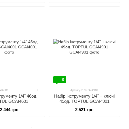
8
1
AI4601
Артикул: GCAI4901
трументу 1/4" 46од.
Набір інструменту 1/4" + ключі
TUL GCAI4601
49од. TOPTUL GCAI4901
2 444 грн
2 521 грн