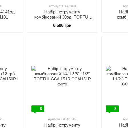
01
Артикул: GAAI3001
Арт
4" 41од.
Набір інструменту
Набі
101
комбінований 30од. TOPTUL
комбі
GAAI3001
6 596 грн
8
8
R1
Артикул: GCAI151R
Арт
нту
Набір інструменту
Набі