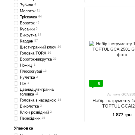
Зубила
4
Молоток
11
Тріскачка
64
Вороток
49
Кусачки
5
Викрутка
14
Кардан
57
Шестигранний ключ
29
Головка TORX
16
Вороток-викрутка
39
Ножиці
1
Плоскогубці
13
Рулетка
2
8
Ніж
1
Дванадцятигранна
головка
11
Артикул: GCAI250
Головка з насадкою
18
Набір інструменту 1/
TOPTUL GCAI2
Виколотка
3
Ключ розвідний
2
1 877 грн
Перехідник
25
Упаковка
65