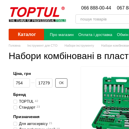
Перейти до основного контенту
066 888-00-44
067 8
Каталог
Про магазин
Оплата і доставка
Обмін
Головна
Інструмент для СТО
Набори інструменту
Набори комбінован
Набори комбіновані в пласт
Ціна, грн
Від Ціна, грн
До Ціна, грн
ОК
Бренд
TOPTUL
42
Стандарт
23
Призначення
Для автосервісу
21
10