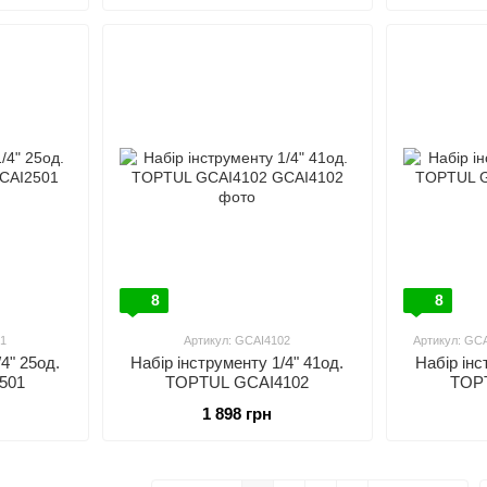
8
8
1
Артикул: GCAI4102
Артикул: GC
4" 25од.
Набір інструменту 1/4" 41од.
Набір інс
501
TOPTUL GCAI4102
TOP
1 898 грн