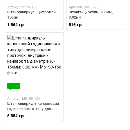
Артикул: 5110-150
Артикул: SVC0220
Штангенциркуль цифровой
Штангенциркуль, 200мм,
150мм
0,02мм
1 564 грн
516 грн
8
Артикул: M5190-150
Штангенциркуль канавковий
годинникового типу для
вимірювання проточок,
5 554 грн
внутрішніх канавок та
діаметрів (0-150мм; 0,02 мм)