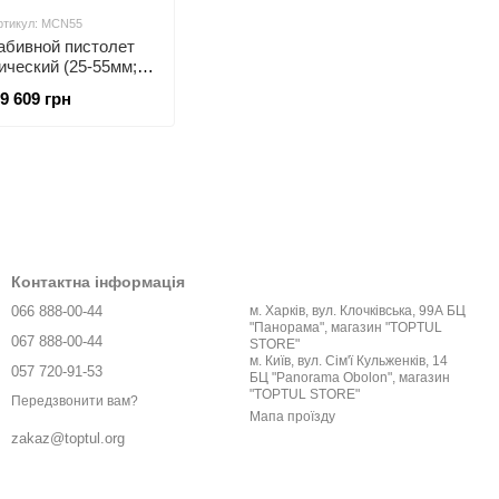
ртикул: MCN55
абивной пистолет
ический (25-55мм;
 300 гвоздей, 15
9 609 грн
градусов)
Контактна інформація
066 888-00-44
м. Харків, вул. Клочківська, 99А БЦ
"Панорама", магазин "TOPTUL
067 888-00-44
STORE"
м. Київ, вул. Сім'ї Кульженків, 14
057 720-91-53
БЦ "Panorama Obolon", магазин
"TOPTUL STORE"
Передзвонити вам?
Мапа проїзду
zakaz@toptul.org