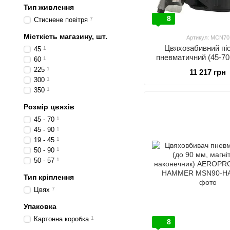
Тип живлення
8
Стиснене повітря
7
Місткість магазину, шт.
Артикул: MCN70
Цвяхозабивний пі
45
1
пневматичний (45-70
60
1
300 цвяхів)
225
1
11 217 грн
300
1
350
1
Розмір цвяхів
45 - 70
1
45 - 90
1
19 - 45
1
50 - 90
1
50 - 57
1
Тип кріплення
Цвях
7
Упаковка
Картонна коробка
1
8