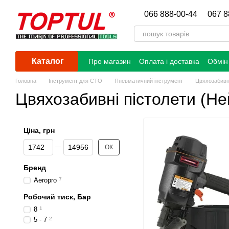
Перейти до основного контенту
066 888-00-44
067 8
Каталог
Про магазин
Оплата і доставка
Обмін
Головна
Інструмент для СТО
Пневматичний інструмент
Цвяхозабивні
Цвяхозабивні пістолети (Н
Ціна, грн
Від Ціна, грн
До Ціна, грн
ОК
Бренд
Aeropro
7
Робочий тиск, Бар
8
1
5 - 7
2