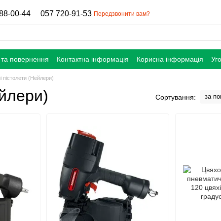
88-00-44
057 720-91-53
Передзвонити вам?
 та повернення
Контактна інформація
Корисна інформація
Уг
 пістолети (Нейлери)
ейлери)
за п
Сортування: