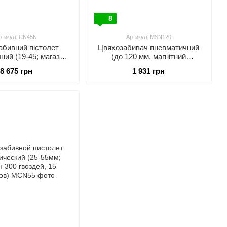
8
ртикул: CN45N
Артикул: MSN120
абивний пістолет
Цвяхозабивач пневматичний
ний (19-45; магазин
(до 120 мм, магнітний
в, діам.2.5-3.05, 15
наконечник)
8 675 грн
1 931 грн
градусів)