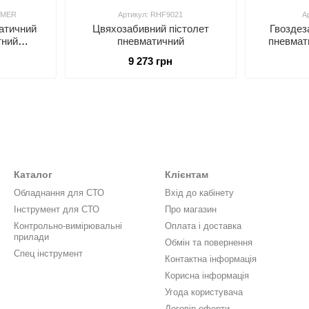
MMER
Артикул: RHF9021
А
атичний
Цвяхозабивний пістолет
Гвоздез
тний
пневматичний
пневмат
ROPRO
магазин
9 273 грн
ER
Каталог
Клієнтам
Обладнання для СТО
Вхід до кабінету
Інструмент для СТО
Про магазин
Контрольно-вимірювальні
Оплата і доставка
прилади
Обмін та повернення
Спец інструмент
Контактна інформація
Корисна інформація
Угода користувача
Договір оферти