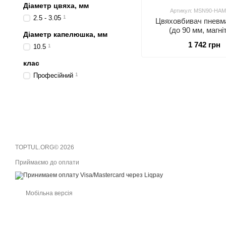
Діаметр цвяха, мм
Артикул: MSN90-HA
2.5 - 3.05
1
Цвяховбивач пневм
(до 90 мм, магні
Діаметр капелюшка, мм
наконечник) AE
1 742 грн
10.5
1
MSN90-HAMM
клас
Професійний
1
TOPTUL.ORG© 2026
Приймаємо до оплати
Мобільна версія