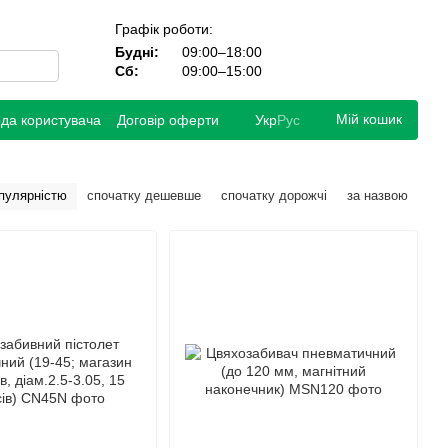
Графік роботи:
Будні:
09:00–18:00
Сб:
09:00–15:00
Мій кошик
ода користувача
Договір оферти
Укр
Рус
опулярністю
спочатку дешевше
спочатку дорожчі
за назвою