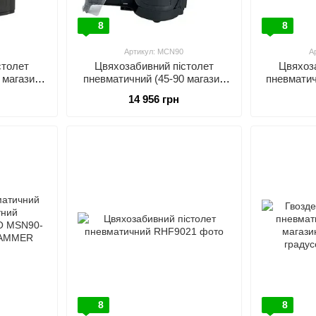
8
8
Артикул: MCN90
А
столет
Цвяхозабивний пістолет
Цвяхоз
 магазин
пневматичний (45-90 магазин
пневматич
225 цвяхів)
120 цвяхі
14 956 грн
8
8