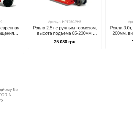
P2
Артикул: HPT25GPHB
Ар
невренная
Рокла 2.5т с ручным тормозом,
Рокла 3.0т
ещения в
высота подъема 85-200мм,
200мм, в
 высота
вилы 1150*540мм, PU ролики
25 080 грн
, вилы
олики