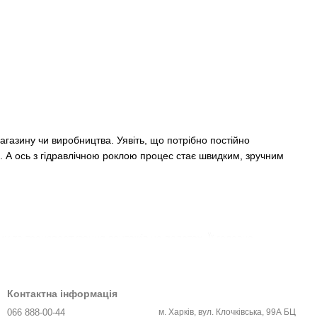
магазину чи виробництва. Уявіть, що потрібно постійно
. А ось з гідравлічною роклою процес стає швидким, зручним
му та транспортування вантажів на палетах. Її головна
тажу без зайвих зусиль.
Контактна інформація
066 888-00-44
м. Харків, вул. Клочківська, 99А БЦ