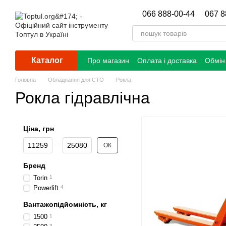
Перейти до основного контенту
066 888-00-44
067 8
Каталог
Про магазин
Оплата і доставка
Обмін
Головна
Обладнання для СТО
Рокла
Рокла гідравлічна
Ціна, грн
Від Ціна, грн
До Ціна, грн
ОК
Бренд
Torin
1
Powerlift
4
Вантажопідйомність, кг
1500
1
3