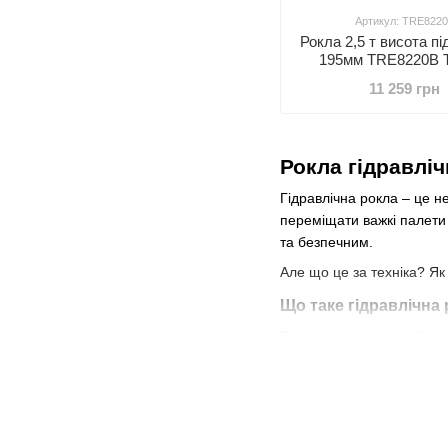
Артикул: TRE822
Рокла 2,5 т висота пі
195мм TRE8220B 
11 259 грн
Рокла гідравліч
Гідравлічна рокла – це н
переміщати важкі палети 
та безпечним.
Але що це за техніка? Як
Що таке гідравлічна
Гідравлічна рокла (або г
відмінність від звичайних
Принцип роботи гідр
Гідравлічний насос – при