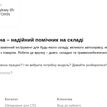
0B
дйому 85-
TORIN
на – надійний помічник на складі
езамінний інструмент для будь-якого складу, великого автосервісу, 
з товаром. Робити це вручну – довго, складно та травмонебезпечно
 вона працює? І як вибрати потрібну модель? Давайте розбиратися!
 рокла?
ідравлічний штабелер) – це складський візок, призначений для підйо
 візків – наявність гідравлічного механізму, що полегшує підйом ван
авлічної рокли
Каталог
Клієнтам
 натисканні на важіль або педаль створюється тиск у системі.
Обладнання для СТО
Вхід до кабінету