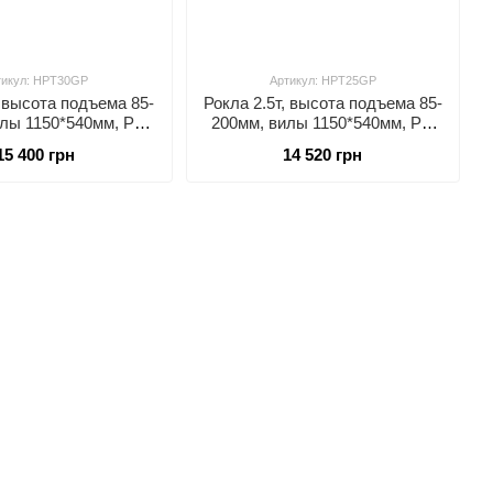
тикул: HPT30GP
Артикул: HPT25GP
, высота подъема 85-
Рокла 2.5т, высота подъема 85-
илы 1150*540мм, PU
200мм, вилы 1150*540мм, PU
ролики
ролики
15 400 грн
14 520 грн