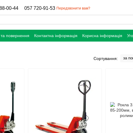
88-00-44
057 720-91-53
Передзвонити вам?
 та повернення
Контактна інформація
Корисна інформація
Уг
за п
Сортування: