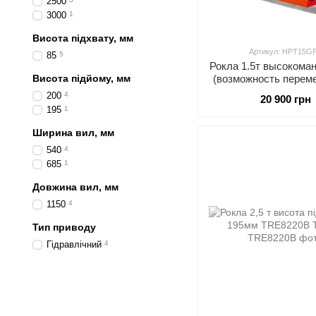
2500
3000
1
Висота підхвату, мм
Артикул: HPT15G
85
5
Рокла 1.5т высокома
Висота підйому, мм
(возможность перем
4-х направлениях)
200
4
20 900 грн
подъема 85-200мм
195
1
1150*540мм, PU р
Ширина вил, мм
540
4
685
1
Довжина вил, мм
1150
4
Тип приводу
Гідpaвлічний
4