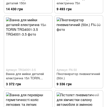
деталей 150л
електрична 75л
14 430 грн
9 493 грн
Артикул: TRG4001-3.5
Артикул: FN-50
Ванна для мийки деталей
ПІногенератор пневматичний
електрична 15л TORIN
(50л.)
TRG4001-3.5
3 372 грн
9 336 грн