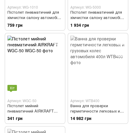
Артикул: WG-1010
Артикул: WG-5000
Пістолет пневматичний для
Пістолет пневматичний для
хімчистки салону автомобіля
хімчистки салону автомобіля
зі змінною насадкою-щіткою
зі змінною насадкою-щіткою
759 грн
1 934 грн
(Торнадор) AIRKRAFT WG-
Торнадор (PROFI) AIRKRAFT
1010
WG-5000
Хіт
Артикул: WGC-50
Артикул: WTB400
Пістолет мийний
Ванна для проверки
пневматичний AIRKRAFT
герметичности легковых и
WGC-50
грузовых колес автомобиля
341 грн
14 982 грн
400л