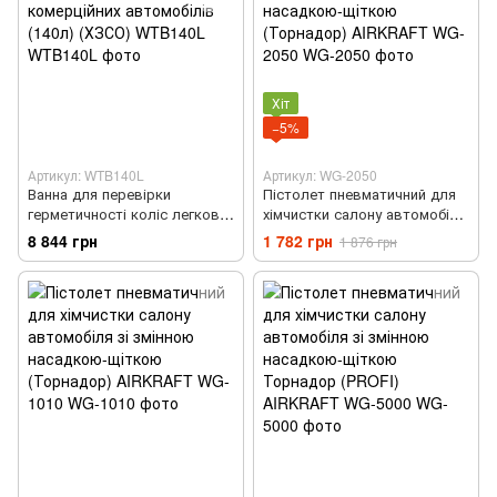
Хіт
−5%
Артикул: WTB140L
Артикул: WG-2050
Ванна для перевірки
Пістолет пневматичний для
герметичності коліс легкових
хімчистки салону автомобіля
та легких комерційних
зі змінною насадкою-щіткою
8 844 грн
1 782 грн
1 876 грн
автомобілів (140л) (ХЗСО)
(Торнадор) AIRKRAFT WG-
WTB140L
2050