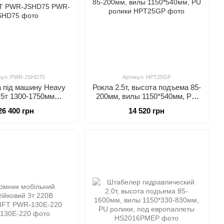
кул: PWR-JSHD75
Артикул: HPT25GP
а під машину Heavy
Рокла 2.5т, высота подъема 85-
.5т 1300-1750мм
200мм, вилы 1150*540мм, PU
IFT PWR-JSHD75
ролики
26 400 грн
14 520 грн