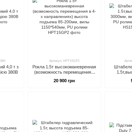
Доступні ціни: пропонує свої витяги за конкурен
Широкий асортимент: пропонує широкий асортимен
Сервісна підтримка: Надає хорошу сервісну підтри
-380
Артикул: HPT15GP2
Арти
ий 4,0 т з
Рокла 1.5т высокоманевренная
Штабеле
ією 380В
(возможность перемещения в
1.5т,вы
4-х направлениях) высота
3000мм, в
20 900 грн
подъема 85-200мм, вилы
PU ролик
1150*540мм, PU ролики