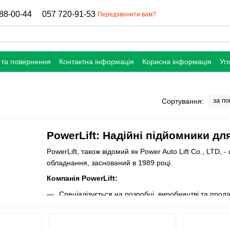
88-00-44
057 720-91-53
Передзвонити вам?
 та повернення
Контактна інформація
Корисна інформація
Уг
за п
Сортування:
PowerLift: Надійні підйомники дл
PowerLift, також відомий як Power Auto Lift Co., LTD,
обладнання, заснований в 1989 році.
Компанія PowerLift:
Спеціалізується на розробці, виробництві та прода
приміщень.
Використовує високоякісні матеріали та передові т