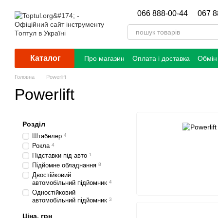
Перейти до основного контенту
066 888-00-44
067 8
Каталог
Про магазин
Оплата і доставка
Обмін
Головна
Powerlift
Powerlift
Розділ
Штабелер
4
Рокла
4
Підставки під авто
1
Підйомне обладнання
8
Двостійковий
автомобільний підйомник
4
Одностійковий
автомобільний підйомник
3
Ціна, грн