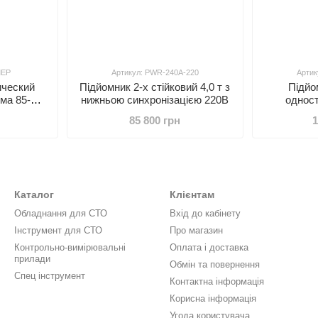
MEP
Артикул: PWR-240A-220
Артик
ический
Підйомник 2-х стійковий 4,0 т з
Підйо
ма 85-
нижньою синхронізацією 220В
одност
30-830мм,
POWERLI
85 800 грн
1
опаллеты
Каталог
Клієнтам
Обладнання для СТО
Вхід до кабінету
Інструмент для СТО
Про магазин
Контрольно-вимірювальні
Оплата і доставка
прилади
Обмін та повернення
Спец інструмент
Контактна інформація
Корисна інформація
Угода користувача