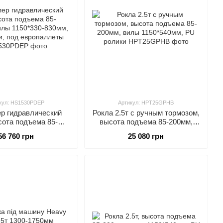
тоспроможними цінами.
т підйомників для різних завдань.
мку.
кул: HS1530PDEP
Артикул: HPT25GPHB
р гидравлический
Рокла 2.5т с ручным тормозом,
сота подъема 85-
высота подъема 85-200мм,
илы 1150*330-830мм,
вилы 1150*540мм, PU ролики
56 760 грн
25 080 грн
и, под европаллеты