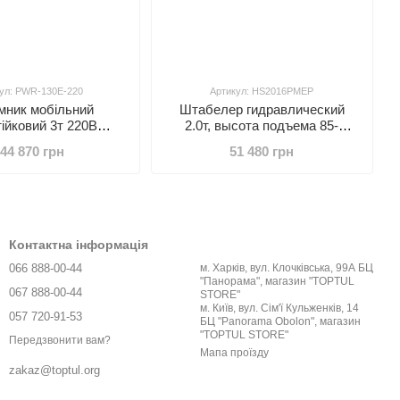
ул: PWR-130E-220
Артикул: HS2016PMEP
мник мобільний
Штабелер гидравлический
ійковий 3т 220В
2.0т, высота подъема 85-
FT PWR-130E-220
1600мм, вилы 1150*330-830мм,
44 870 грн
51 480 грн
PU ролики, под европаллеты
Контактна інформація
066 888-00-44
м. Харків, вул. Клочківська, 99А БЦ
"Панорама", магазин "TOPTUL
067 888-00-44
STORE"
м. Київ, вул. Сім'ї Кульженків, 14
057 720-91-53
БЦ "Panorama Obolon", магазин
"TOPTUL STORE"
Передзвонити вам?
Мапа проїзду
zakaz@toptul.org