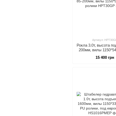
Артикул: HPT30G
Рокла 3.0т, высота п
200мм, вилы 1150*5
ролики
15 400 грн