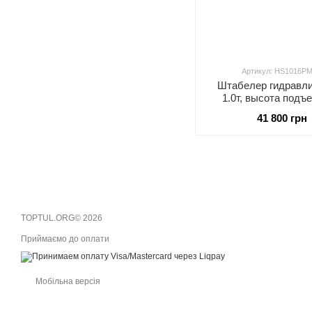
Артикул: HS1016P
Штабелер гидравл
1.0т, высота подъе
1600мм, вилы 1150*3
41 800 грн
PU ролики, под евр
TOPTUL.ORG© 2026
Приймаємо до оплати
Мобільна версія