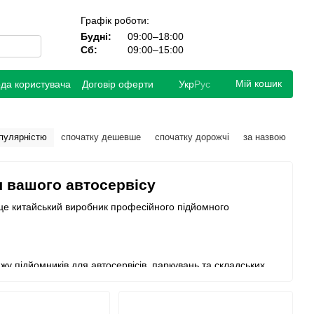
Графік роботи:
Будні:
09:00–18:00
Сб:
09:00–15:00
Мій кошик
ода користувача
Договір оферти
Укр
Рус
опулярністю
спочатку дешевше
спочатку дорожчі
за назвою
я вашого автосервісу
 - це китайський виробник професійного підйомного
жу підйомників для автосервісів, паркувань та складських
ехнології у виробництві своїх підйомників.