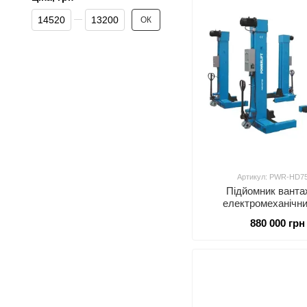
Від Ціна, грн
До Ціна, грн
ОК
Артикул: PWR-HD7
Підйомник ванта
електромеханічни
(мобільні колони
880 000 грн
POWERLIFT PWR-