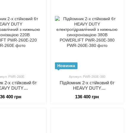
 виробництва.
укцію.
, який включає в себе:
 автомобілів.
томобілів.
.
Новинка
риміщень.
икул: PWR-260E
Артикул: PWR-260E-380
к 2-х стійковий 6т
Підйомник 2-х стійковий 6т
EAVY DUTY
HEAVY DUTY
равлічний з нижньою
електрогідравлічний з нижньою
оку продуктивність.
36 400 грн
136 400 грн
онізацією 220В
синхронізацією 380В
безпеки.
FT PWR-260E-220
POWERLIFT PWR-260E-380
ня завоювала довіру мільйонів людей по всьому світу.
али та технології для виробництва своїх підйомників.