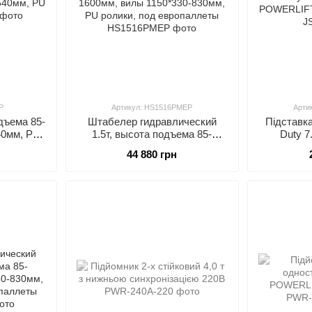
P
Артикул: HS1516PMEP
Арти
одъема 85-
Штабелер гидравлический
Підставк
40мм, PU
1.5т, высота подъема 85-
Duty 7
1600мм, вилы 1150*330-830мм,
POWERL
44 880 грн
PU ролики, под европаллеты