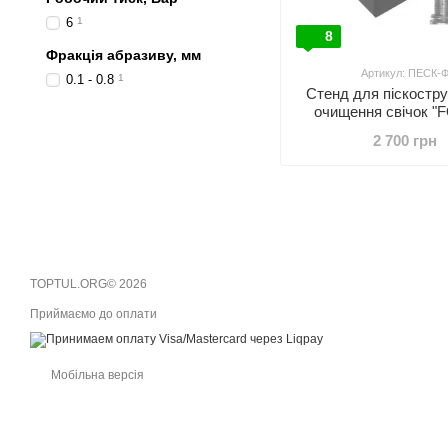
6
1
8
Фракція абразиву, мм
Артикул: ПЕСК-
0.1 - 0.8
1
Стенд для піскостр
очищення свічок 
2 700 грн
TOPTUL.ORG© 2026
Приймаємо до оплати
Мобільна версія