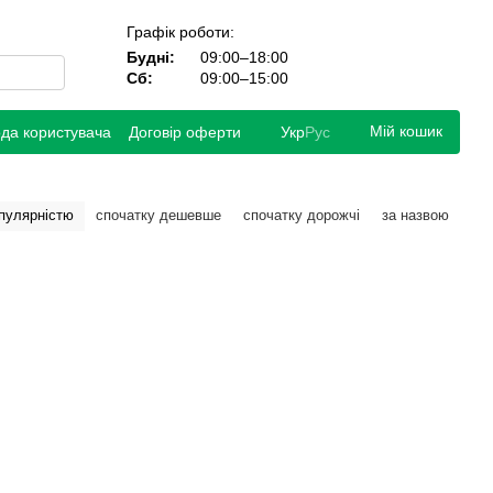
Графік роботи:
Будні:
09:00–18:00
Сб:
09:00–15:00
Мій кошик
ода користувача
Договір оферти
Укр
Рус
опулярністю
спочатку дешевше
спочатку дорожчі
за назвою