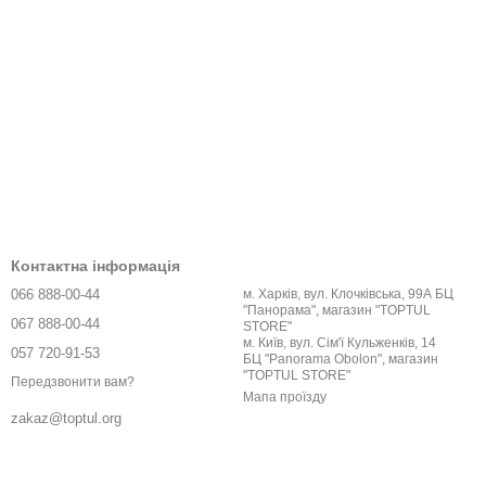
Контактна інформація
066 888-00-44
м. Харків, вул. Клочківська, 99А БЦ
"Панорама", магазин "TOPTUL
067 888-00-44
STORE"
м. Київ, вул. Сім'ї Кульженків, 14
057 720-91-53
БЦ "Panorama Obolon", магазин
"TOPTUL STORE"
Передзвонити вам?
Мапа проїзду
zakaz@toptul.org