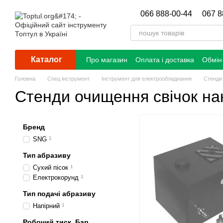
Перейти до основного контенту
066 888-00-44
067 8
Каталог
Про магазин
Оплата і доставка
Обмін
Головна
Спец інструмент
Інструмент для електрообладнання
Стенди
Стенди очищення свічок н
Бренд
SNG
1
Тип абразиву
Сухий пісок
1
Електрокорунд
1
Тип подачі абразиву
Напірний
1
Робочий тиск, Бар