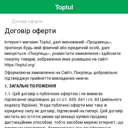
Toptul
Договір оферти
Договір оферти
Інтернет-магазин Toptul, далі іменований «Продавець»,
пропонує будь-якій фізичній або юридичній особі, далі
іменується «Покупець», розмістити замовлення і здійснити
покупку товарів, зображення яких розміщені на сайті
https://toptul.org/
Оформляючи замовлення на Сайті, Покупець добровільно
підтверджує прийняття викладених нижче:
1. ЗАГАЛЬНІ ПОЛОЖЕННЯ
1.1. Цей договір є публічною офертою і не вимагає
підписання (відповідно до ст.ст. 633, 641 і гл. 63 Цивільного
кодексу України). Угода публічної оферти має таку ж
юридичну силу як договір, підписаний на папері. Цей договір
містить всі істотні умови організації купівлі-продажу
дистанційним способом, тобто засобом мережі інтернет, що
виключає можливість безпосереднього ознайомлення