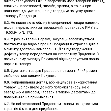
використовувався і якщо збережено його товарний вигляд,
споживчі властивості, пломби, ярлики, а також при
наявності документа, що підтверджує покупку даного
товару у Продавця.
6.3. Не підлягають обміну (поверненню) товари належної
якості, перелік яких затверджений постановою КМУ від
19.03.94 р № 172.
6.4. У разі виявлення браку, Покупець зобов'язується
поставити до відома про це Продавця в строк 14 днів з
моменту доставки замовлення. Для підтвердження
дефекту товар передається на експертизу Продавцю. У
позитивному випадку Покупцеві відшкодовується повна
вартість товару.
6.5. Доставка товарів Продавцю на гарантійний ремонт
здійснюється силами Покупця.
6.6. Неправильний догляд або нецільове використання
товару, що призвело до його поломки / зносу, не є
заводським шлюбом, і товари з такими дефектами до
поверненню не приймаються.
6.7. На всі реалізовані Продавцем товари поширюється
гарантія 6 міс. з дня придбання.