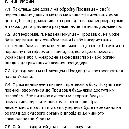
7. ІНШІ УМОВИ
7.1. Покупець дає дозвіл на обробку Продавцем своїх
персональних даних з метою можливості виконання умов
цього Договору, можливості проведення взаєморозрахунків,
а також для отримання рахунків, актів та інших документів.
7.2. Вся інформація, надана Покупцем Продавцю, не може
бути передана для ознайомлення і / або використання
третім особам, за винятком письмового дозволу Покупця на
передачу цієї інформації і випадків, коли цього вимагає
українське або міжнародне законодавство і / або органи
влади з дотриманням законної процедури.
7.3. До відносин між Покупцем і Продавцем застосовується
право України.
7.4. У разі виникнення питань і претензій з боку Покупця він
повинен звернутися до Продавця будь-яким доступним
способом. Все виникає суперечки сторони будуть
намагатися вирішити шляхом переговорів. При
неможливості досягти угоди суперечка буде переданий на
розгляд до судового органу відповідно до чинного
законодавства України.
7.5. Сайт — відкритий для вільного візуального