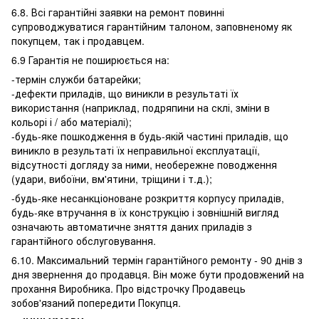
6.8. Всі гарантійні заявки на ремонт повинні
супроводжуватися гарантійним талоном, заповненому як
покупцем, так і продавцем.
6.9 Гарантія не поширюється на:
-термін служби батарейки;
-дефекти приладів, що виникли в результаті їх
використання (наприклад, подряпини на склі, зміни в
кольорі і / або матеріалі);
-будь-яке пошкодження в будь-якій частині приладів, що
виникло в результаті їх неправильної експлуатації,
відсутності догляду за ними, необережне поводження
(удари, вибоїни, вм'ятини, тріщини і т.д.);
-будь-яке несанкціоноване розкриття корпусу приладів,
будь-яке втручання в їх конструкцію і зовнішній вигляд
означають автоматичне зняття даних приладів з
гарантійного обслуговування.
6.10. Максимальний термін гарантійного ремонту - 90 днів з
дня звернення до продавця. Він може бути продовжений на
прохання Виробника. Про відстрочку Продавець
зобов'язаний попередити Покупця.