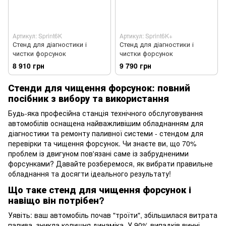
Артикул: Sprint6K
Артикул: Sprint6K+
Стенд для діагностики і
Стенд для діагностики і
чистки форсунок
чистки форсунок
8 910 грн
9 790 грн
Стенди для чищення форсунок: повний
посібник з вибору та використання
Будь-яка професійна станція технічного обслуговування
автомобілів оснащена найважливішим обладнанням для
діагностики та ремонту паливної системи - стендом для
перевірки та чищення форсунок. Чи знаєте ви, що 70%
проблем із двигуном пов'язані саме із забрудненими
форсунками? Давайте розберемося, як вибрати правильне
обладнання та досягти ідеального результату!
Що таке стенд для чищення форсунок і
навіщо він потрібен?
Уявіть: ваш автомобіль почав "троїти", збільшилася витрата
палива, зникла колишня динаміка. У 90% випадків винні