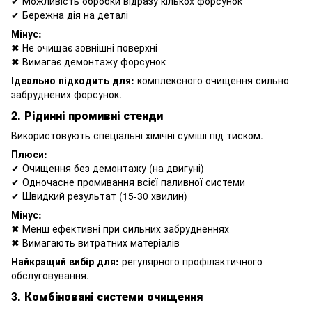
✔ Можливість обробки відразу кількох форсунок
✔ Бережна дія на деталі
Мінус:
✖ Не очищає зовнішні поверхні
✖ Вимагає демонтажу форсунок
Ідеально підходить для:
комплексного очищення сильно
забруднених форсунок.
2. Рідинні промивні стенди
Використовують спеціальні хімічні суміші під тиском.
Плюси:
✔ Очищення без демонтажу (на двигуні)
✔ Одночасне промивання всієї паливної системи
✔ Швидкий результат (15-30 хвилин)
Мінус:
✖ Менш ефективні при сильних забрудненнях
✖ Вимагають витратних матеріалів
Найкращий вибір для:
регулярного профілактичного
обслуговування.
3. Комбіновані системи очищення