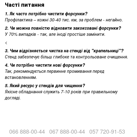
Часті питання
1. Як часто потрібно чистити форсунки?
Профілактика – кожні 30-40 тис. км, за проблем - негайно.
2. Чи можна повністю відновити закоксовані форсунки?
У 70% випадків - так, але іноді простіше замінити.
<
3. Чим відрізняється чистка на стенді від "крапельниці"?
Стенд забезпечує більш глибоке та контрольоване очищення.
4. Чи потрібно чистити нові форсунки?
Так, рекомендується первинне промивання перед
встановленням.
5. Який ресурс у стендів для чищення?
Якісне обладнання служить 7-10 років при правильному
догляді.
066 888-00-44
067 888-00-44
057 720-91-53