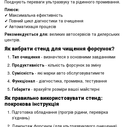
Поєднують переваги ультразвуку та рідинного промивання.
Плюси:
✔ Максимальна ефективність
✔ Повний цикл діагностики та очищення
✔ Автоматизація процесів
Рекомендується для:
великих автосервісів та дилерських
центрів.
Як вибрати стенд для чищення форсунок?
Тип очищення
- визначтеся з основними завданнями
Продуктивність
- кількість форсунок за зміну
Сумісність
- які марки авто обслуговуватимете
Функціонал
- діагностика, промивка, тестування
Габарити
- врахуйте розміри вашої майстерні
Як правильно використовувати стенд:
покрокова інструкція
Підготовка обладнання (прогрів рідини, перевірка
з'єднань)
Демонтаж форсунок (для ультразвукового очищення)