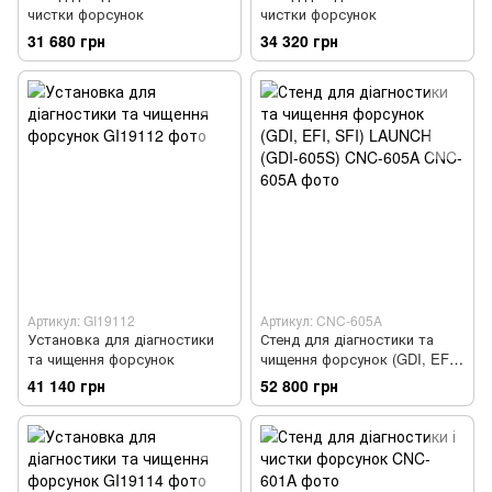
чистки форсунок
чистки форсунок
31 680 грн
34 320 грн
Артикул: GI19112
Артикул: CNC-605A
Установка для діагностики
Стенд для діагностики та
та чищення форсунок
чищення форсунок (GDI, EFI,
SFI) LAUNCH (GDI-605S) CNC-
41 140 грн
52 800 грн
605A