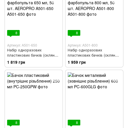
8
8
Артикул: A501-650
Артикул: A501-800
Набір одноразових
Набір одноразових
пластикових бачків (склянок)
пластикових бачків (склянок)
для фарбопульта 650 мл, 50
для фарбопульта 800 мл, 50
1 819 грн
1 959 грн
шт. AEROPRO A501-650
шт. AEROPRO A501-800
8
8