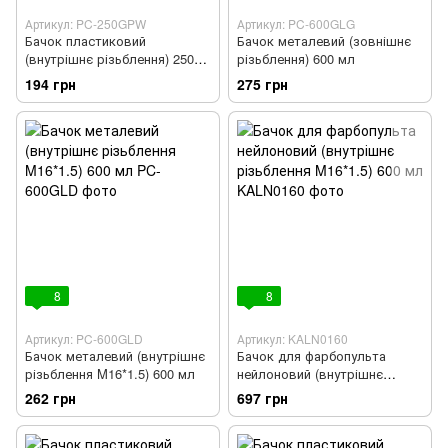
Артикул: PC-250GPW
Артикул: PC-600GLG
Бачок пластиковий
Бачок металевий (зовнішнє
(внутрішнє різьблення) 250
різьблення) 600 мл
мл
194 грн
275 грн
8
8
Артикул: PC-600GLD
Артикул: KALN0160
Бачок металевий (внутрішнє
Бачок для фарбопульта
різьблення M16*1.5) 600 мл
нейлоновий (внутрішнє
різьблення M16*1.5) 600 мл
262 грн
697 грн