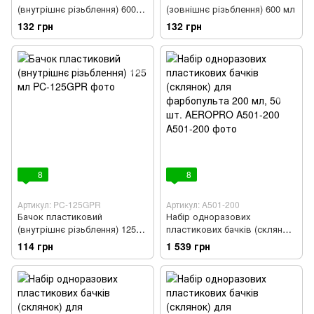
(внутрішнє різьблення) 600
(зовнішнє різьблення) 600 мл
мл
132 грн
132 грн
8
8
Артикул: PC-125GPR
Артикул: A501-200
Бачок пластиковий
Набір одноразових
(внутрішнє різьблення) 125
пластикових бачків (склянок)
мл
для фарбопульта 200 мл, 50
114 грн
1 539 грн
шт. AEROPRO A501-200