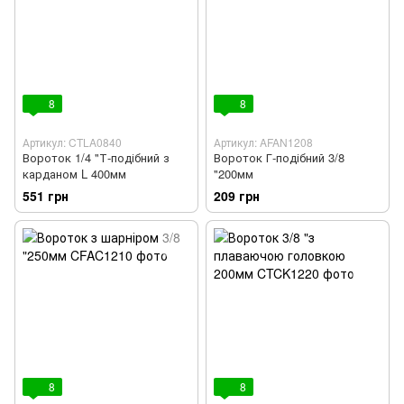
8
8
Артикул: CTLA0840
Артикул: AFAN1208
Вороток 1/4 "Т-подібний з
Вороток Г-подібний 3/8
карданом L 400мм
"200мм
551 грн
209 грн
8
8