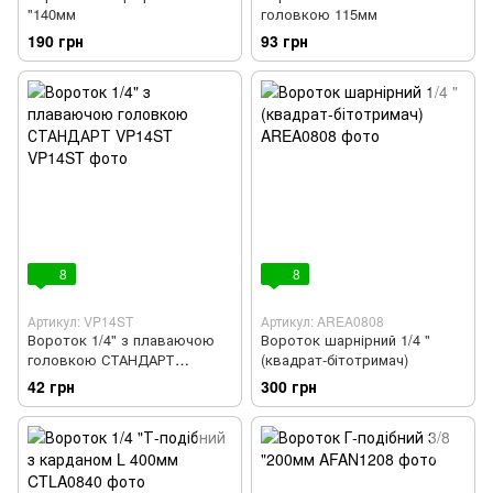
"140мм
головкою 115мм
190 грн
93 грн
8
8
Артикул: VP14ST
Артикул: AREA0808
Вороток 1/4" з плаваючою
Вороток шарнірний 1/4 "
головкою СТАНДАРТ
(квадрат-бітотримач)
VP14ST
42 грн
300 грн