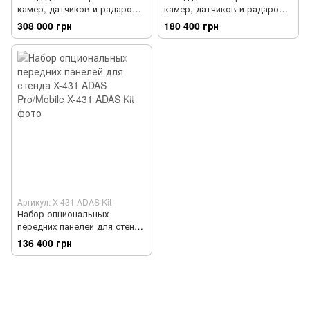
камер, датчиков и радаров
камер, датчиков и радаров
систем ADAS версия Mobile
систем ADAS версия PRO
308 000 грн
180 400 грн
standard
Артикул: X-431 ADAS Kit
Набор опциональных
передних панелей для стенда
X-431 ADAS Pro/Mobile
136 400 грн