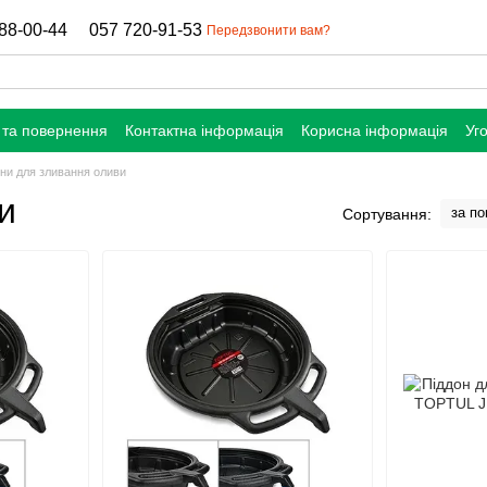
88-00-44
057 720-91-53
Передзвонити вам?
 та повернення
Контактна інформація
Корисна інформація
Уг
ни для зливання оливи
и
за п
Сортування: