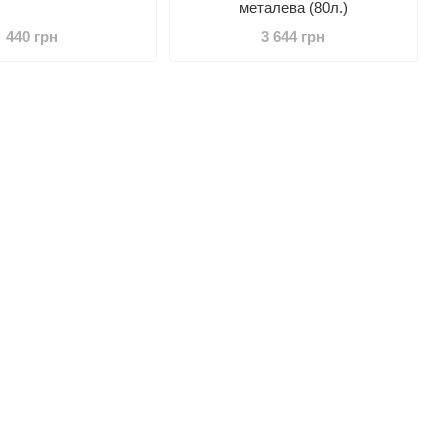
металева (80л.)
440 грн
3 644 грн