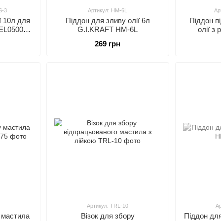
S-3
Артикул: HM-6L
Ар
ї 10л для
Піддон для зливу олії 6л
Піддон п
 TEL05004S
G.I.KRAFT HM-6L
олії з
4S-3
насосом дл
269 грн
64л (5
Артикул: TRL-10
А
 мастила
Візок для збору
Піддон дл