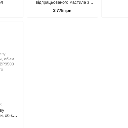
5л
відпрацьованого мастила з
лійкою
3 775 грн
00
ву
и, об'єм
DBP9500