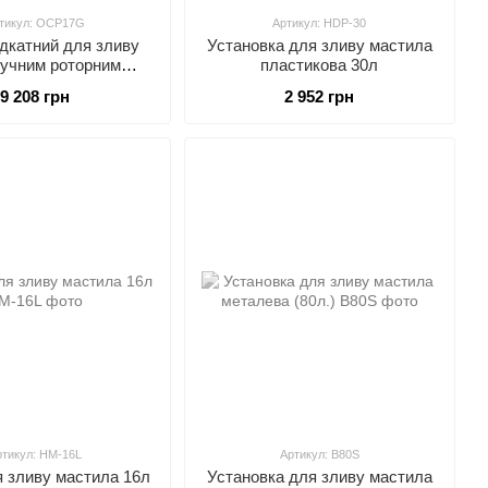
тикул: OCP17G
Артикул: HDP-30
ідкатний для зливу
Установка для зливу мастила
 ручним роторним
пластикова 30л
я відкачування олії
9 208 грн
2 952 грн
11CC) G.I.KRAFT
OCP17G
ртикул: HM-16L
Артикул: B80S
я зливу мастила 16л
Установка для зливу мастила