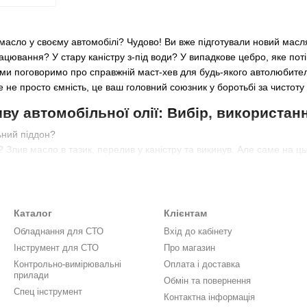
масло у своєму автомобілі? Чудово! Ви вже підготували новий масл
цювання? У стару каністру з-під води? У випадкове цебро, яке потім
і ми поговоримо про справжній маст-хев для будь-якого автолюбите
 не просто ємність, це ваш головний союзник у боротьбі за чистоту в
ву автомобільної олії: Вибір, використан
ьний піддон?
? Злив масло в тазик, перелив у каністру та викинув. Але саме на ць
еобхідністю відтирати бетонну підлогу. Спеціальний піддон вирішує
небезпечний відхід, який категорично не можна зливати на землю, в
Каталог
Клієнтам
двох футбольних полів та отруїти мільйони літрів питної води! Спец
оливши ні краплі, і транспортувати її до пункту утилізації. Це ваш 
Обладнання для СТО
Вхід до кабінету
Інструмент для СТО
Про магазин
Контрольно-вимірювальні
Оплата і доставка
 викликати серйозні опіки. Спроба утримати важку каністру або від
прилади
Обмін та повернення
цьованого масла для цього завдання мають зручну ручку, широку гор
Спец інструмент
роцес безпечним та комфортним.
Контактна інформація