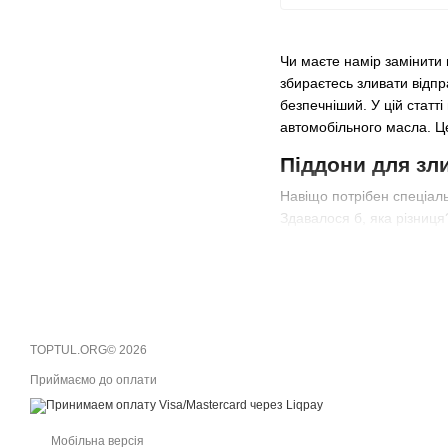
Чи маєте намір замінити 
збираєтесь зливати відпра
безпечніший. У цій статт
автомобільного масла. Це
Піддони для зли
Навіщо потрібен спеціал
Здавалося б, яка різниця
забрудненими руками та н
Екологія та чистота
Відпрацьована олія – це 
нафтову плівку на площі 
всі відпрацювання, не пр
TOPTUL.ORG© 2026
Безпека та зручність
Приймаємо до оплати
Гаряча моторна олія може
Піддони для зливу відпра
для того, щоб зробити п
Мобільна версія