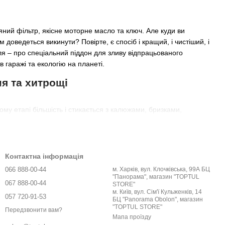
яний фільтр, якісне моторне масло та ключ. Але куди ви
 доведеться викинути? Повірте, є спосіб і кращий, і чистіший, і
ля – про спеціальний піддон для зливу відпрацьованого
 гаражі та екологію на планеті.
ня та хитрощі
ому етапі більшість і стикається з калюжами, бризками,
 ці рази назавжди.
 каналізацію чи водойми. Усього один літр олії може утворити
Контактна інформація
іальний піддон, особливо з кришкою, дозволяє акуратно зібрати
особистий внесок у збереження природи.
066 888-00-44
м. Харків, вул. Клочківська, 99А БЦ
"Панорама", магазин "TOPTUL
067 888-00-44
STORE"
м. Київ, вул. Сім'ї Кульженків, 14
ро під зливною пробкою. це ризик та величезна незручність.
057 720-91-53
БЦ "Panorama Obolon", магазин
ловину, яка "ловить" струмінь, та стійку форму. Вони створені
"TOPTUL STORE"
Передзвонити вам?
Мапа проїзду