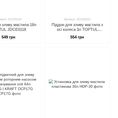
икул: JDCE0118
Артикул: JDCE0203
я зливу мастила 18л
Піддон для зливу мастила з
TUL JDCE0118
осі колеса 3л TOPTUL
JDCE0203
549 грн
554 грн