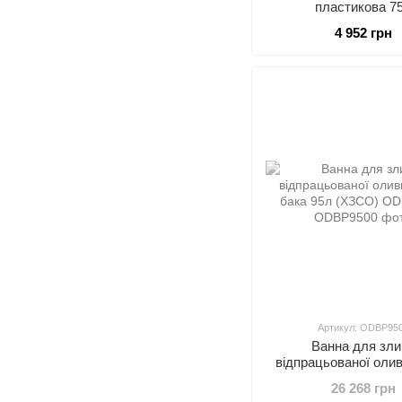
пластикова 7
4 952 грн
Артикул: ODBP95
Ванна для зли
відпрацьованої олив
бака 95л (ХЗСО) O
26 268 грн