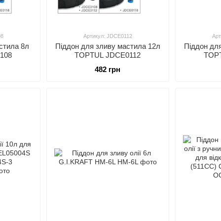
08
Артикул: JDCE0112
Арт
стила 8л
Піддон для зливу мастила 12л
Піддон дл
108
TOPTUL JDCE0112
TOP
482 грн