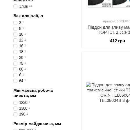
Злив
13
Бак для олії, л
Артикул: JDCE01
3
1
Піддон для зливу ма
8
1
TOPTUL JDCE0
10
1
12
1
412 грн
16
1
18
1
30
1
75
1
80
1
6
1
64
1
Мінімальна робоча
висота, мм
1230
1
1300
1
190
1
Розмір майданчика, мм