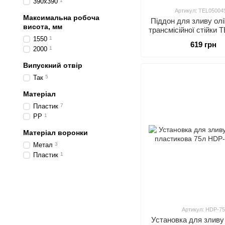
390х390
1
Артикул: TEL05004
Максимальна робоча
Піддон для зливу олі
висота, мм
трансмісійної стійки
TORIN TEL0500
1550
1
619 грн
2000
1
Випускний отвір
Так
5
Матеріал
Пластик
7
PP
1
Матеріал воронки
Метал
3
Пластик
1
Артикул: HDP-75
Установка для зливу