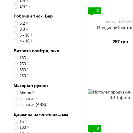
1/4
1/4 "
7
8
Робочий тиск, Бар
Артикул: KAGA03
6.2
5
Продувний пістол
8.3
2
6 - 10
2
4 - 10
1
257 грн
Витрата повітря, л/хв
185
1
250
2
350
2
260
2
Матеріал рукояті
Метал
4
Пластик
9
Пластик (ABS)
1
Довжина наконечника, мм
15
3
100
5
8
2