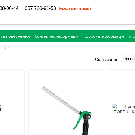
88-00-44
057 720-91-53
Передзвонити вам?
 та повернення
Контактна інформація
Корисна інформація
Уг
толети
за п
Сортування: