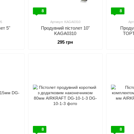
8
8
05
Артикул: KAGA0310
Арт
ет 5"
Продувний пістолет 10"
Продув
KAGA0310
TOPT
295 грн
8
8