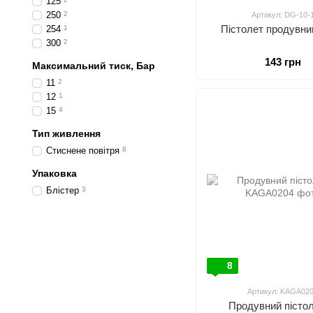
125
250
2
Артикул: DG-10-
Пістолет продувни
254
1
300
2
143 грн
Максимальний тиск, Бар
11
2
12
1
15
4
Тип живлення
Стиснене повітря
8
Упаковка
Блістер
3
8
Артикул: KAGA02
Продувний пістол