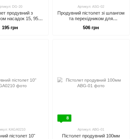
ртикул: DG-20
Артикул: ASG-02
лет продувний з
Продувний пістолет зі шлангом
ом насадок 15, 95,
та перехідником для
 AIRKRAFT DG-20
вантажівок AIRKRAFT ASG-02
195 грн
506 грн
8
икул: KAGA0210
Артикул: ABG-01
ний пістолет 10"
Пістолет продувний 100мм