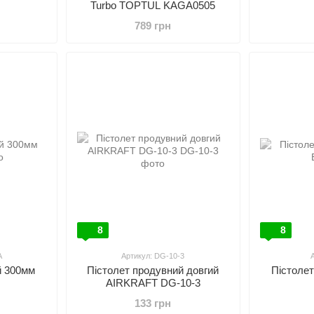
Turbo TOPTUL KAGA0505
789 грн
8
8
A
Артикул: DG-10-3
й 300мм
Пістолет продувний довгий
Пістоле
AIRKRAFT DG-10-3
133 грн