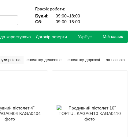
Графік роботи:
Будні:
09:00–18:00
Сб:
09:00–15:00
Мій кошик
ода користувача
Договір оферти
Укр
Рус
опулярністю
спочатку дешевше
спочатку дорожчі
за назвою