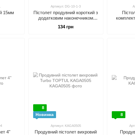
1
Артикул: DG-10-1-3
А
й 15мм
Пістолет продувний короткий з
Пісто
додатковим наконечником
комплект
80мм AIRKRAFT DG-10-1-3
190 мм
134 грн
8
Новинка
8
04
Артикул: KAGA0505
Арт
ет 4"
Продувний пістолет вихровий
Продув