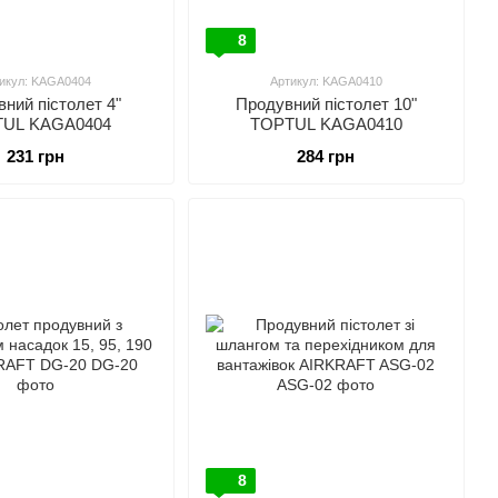
8
икул: KAGA0404
Артикул: KAGA0410
ний пістолет 4"
Продувний пістолет 10"
UL KAGA0404
TOPTUL KAGA0410
231 грн
284 грн
8