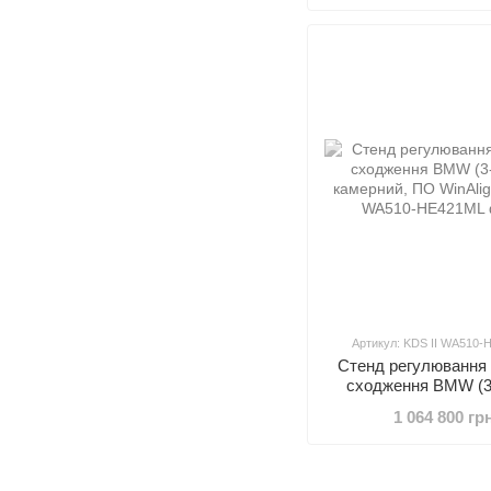
Артикул: KDS II WA510
Стенд регулювання 
сходження BMW (3-
камерний, ПО Win
1 064 800 гр