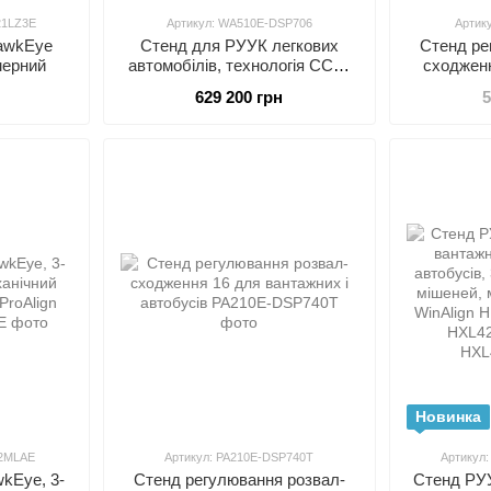
21LZ3E
Артикул: WA510E-DSP706
Артик
awkEye
Стенд для РУУК легкових
Стенд ре
мерний
автомобілів, технологія CCD,
сходженн
WinAlign HUNTER WA510E-
629 200 грн
5
DSP706
Новинка
22MLAE
Артикул: PA210E-DSP740T
Артикул
kEye, 3-
Стенд регулювання розвал-
Стенд РУ