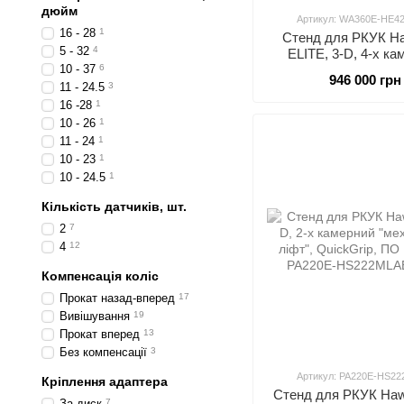
дюйм
Артикул: WA360E-HE4
16 - 28
1
Стенд для РКУК H
5 - 32
4
ELITE, 3-D, 4-х ка
10 - 37
6
946 000 грн
11 - 24.5
3
16 -28
1
10 - 26
1
11 - 24
1
10 - 23
1
10 - 24.5
1
Кількість датчиків, шт.
2
7
4
12
Компенсація коліс
Прокат назад-вперед
17
Вивішування
19
Прокат вперед
13
Без компенсації
3
Артикул: PA220E-HS2
Кріплення адаптера
Стенд для РКУК Haw
За диск
7