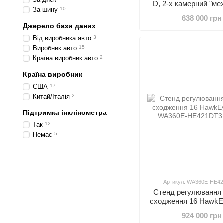
D, 2-х камерний "ме
За шину
10
ліфт", QuickGrip, ПО
638 000 грн
Джерело бази даних
Від виробника авто
3
Виробник авто
15
Країна виробник авто
2
Країна виробник
США
17
Китай/Італія
2
Підтримка інклінометра
Так
12
Немає
5
Артикул: WA360E-HE4
Стенд регулювання 
сходження 16 HawkE
924 000 грн