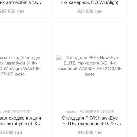
их автомобілів та
4-х камерний, ПО WinAlign)
 3-D, 4-х камерний, 6
297 956 грн
924 000 грн
мобільна колона, ПЗ
HD HUNTER WA670E-
XL421CM6
л: WA510E-DSP740T
Артикул: WA360E-HE421CM3E
звал-сходження для
Стенд для РКУК HawkEye
 і автобусів (4 ІК-
ELITE, технологія 3-D, 4-х
а, ПО WinAlign)
камерний
36 000 грн
946 000 грн