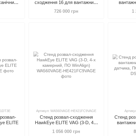
ханічний
сходження 16 для вантажних і
вантажн
 ProAlign
автобусів
автобусів,
726 000 грн
1 
мішеней, 
WinAlign 
H
21DT3E
Артикул: WA560VAGE-HE421FC9VAGE
Артику
розвал-
Стенд розвал-сходження
Стенд ро
ye ELITE
HawkEye ELITE VAG (3-D, 4-х
вантажних
камерний, ПО WinAlign)
датчик
1 056 000 грн
8