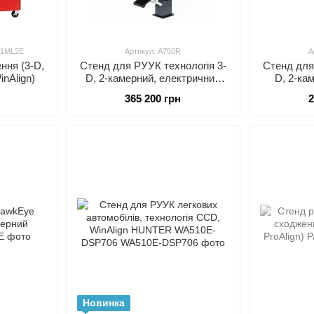
21ML2E
Артикул: A750R
А
ння (3-D,
Стенд для РУУК технологія 3-
Стенд для
nAlign)
D, 2-камерний, електричний
D, 2-ка
ліфт, камери 6 Мп, кабінет на
балка, 2 
365 200 грн
2
колоні, ПО Nexion (Італія)
(Італія) B
BRIGHT A750R (A750U)
Новинка