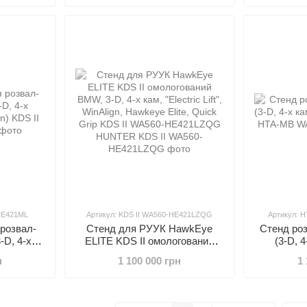
-HE421ML
Артикул: KDS II WA560-HE421LZQG
Артикул: 
розвал-
Стенд для РУУК HawkEye
Стенд ро
D, 4-х
ELITE KDS II омологований
(3-D, 
Align)
BMW, 3-D, 4-х кам, "Electric
н
1 100 000 грн
1 
Lift", WinAlign, Hawkeye Elite,
Quick Grip KDS II WA560-
HE421LZQG HUNTER