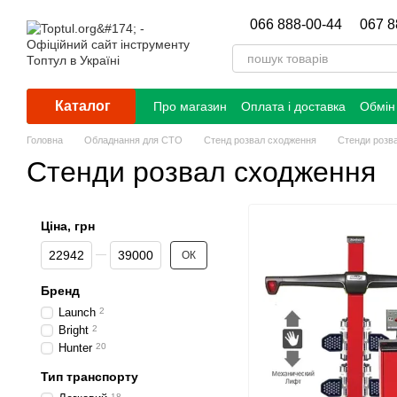
Перейти до основного контенту
066 888-00-44
067 8
Каталог
Про магазин
Оплата і доставка
Обмін
Головна
Обладнання для СТО
Стенд розвал сходження
Стенди розв
Стенди розвал сходження
Ціна, грн
Від Ціна, грн
До Ціна, грн
ОК
Бренд
Launch
2
Bright
2
Hunter
20
Тип транспорту
18