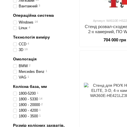
Легковий
Вантажний
3
Операційна система
Артикул: WA510E-HS2
Windows
16
Стенд розвал-сходже
Linux
4
2-х камерний, ПО Wi
Технологія виміру
704 000 грн
CCD
4
3D
16
Омологація
BMW
2
Mercedes Benz
1
VAG
1
Колісна база, мм
1800-5200
1
1800 - 5330
14
1800 - 20000
2
1800 - 4200
1
1800 - 3500
1
Розмір колісних захватів,