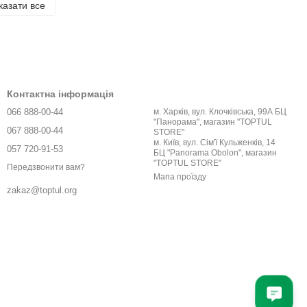
казати все
Контактна інформація
066 888-00-44
м. Харків, вул. Клочківська, 99А БЦ
"Панорама", магазин "TOPTUL
067 888-00-44
STORE"
м. Київ, вул. Сім'ї Кульженків, 14
057 720-91-53
БЦ "Panorama Obolon", магазин
"TOPTUL STORE"
Передзвонити вам?
Мапа проїзду
zakaz@toptul.org