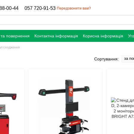
88-00-44
057 720-91-53
Передзвонити вам?
 та повернення
Контактна інформація
Корисна інформація
Уг
ал сходження
за п
Сортування: