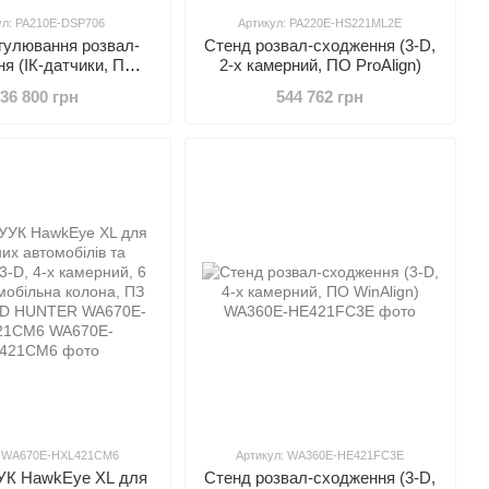
ул: PA210E-DSP706
Артикул: PA220E-HS221ML2E
гулювання розвал-
Стенд розвал-сходження (3-D,
я (ІК-датчики, ПО
2-х камерний, ПО ProAlign)
ProAlign)
36 800 грн
544 762 грн
: WA670E-HXL421CM6
Артикул: WA360E-HE421FC3E
УК HawkEye XL для
Стенд розвал-сходження (3-D,