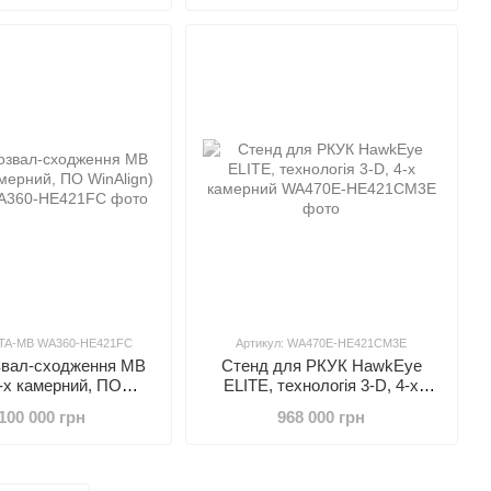
HTA-MB WA360-HE421FC
Артикул: WA470E-HE421CM3E
звал-сходження MB
Стенд для РКУК HawkEye
4-х камерний, ПО
ELITE, технологія 3-D, 4-х
WinAlign)
камерний
100 000 грн
968 000 грн