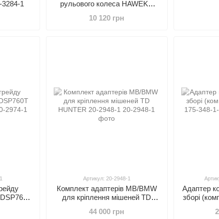
-3284-1
рульового колеса HAWEKA
921001000
10 120 грн
1
Артикул: 20-2948-1
Артик
рейду
Комплект адаптерів MB/BMW
Адаптер к
о DSP760T
для кріплення мішеней TD
зборі (ко
4-1
HUNTER 20-2948-1
17
44 000 грн
2