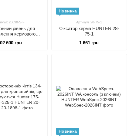
Новинка
икул: 20090-S-F
Артикул: 28-75-1
онний рівень для
Фіксатор керма HUNTER 28-
влення кермового
75-1
а (у комплекті з
02 600 грн
1 661 грн
птером BMW/MINI
) RNW 2009 ROMESS
20090-S-F
Новинка