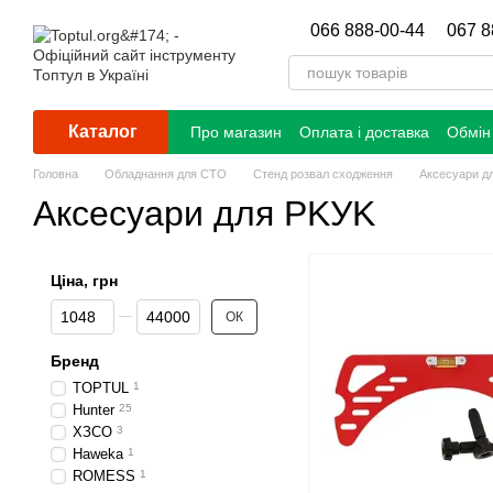
Перейти до основного контенту
066 888-00-44
067 8
Каталог
Про магазин
Оплата і доставка
Обмін
Головна
Обладнання для СТО
Стенд розвал сходження
Аксесуари д
Аксесуари для PKУK
Ціна, грн
Від Ціна, грн
До Ціна, грн
ОК
Бренд
TOPTUL
1
Hunter
25
ХЗСО
3
Haweka
1
ROMESS
1