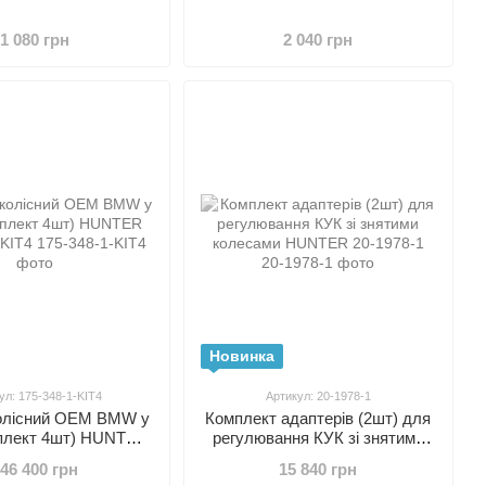
1 080 грн
2 040 грн
Новинка
ул: 175-348-1-KIT4
Артикул: 20-1978-1
олісний ОЕМ BMW у
Комплект адаптерів (2шт) для
мплект 4шт) HUNTER
регулювання КУК зі знятими
5-348-1-KIT4
колесами HUNTER 20-1978-1
46 400 грн
15 840 грн