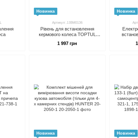
Новинка
Новинка
L
Артикул: JJBM0136
Арт
влення
Рівень для встановлення
Електр
еса
кермового колеса TOPTUL
встано
JJBM0136
колес
1 997 грн
1
доп.ада
20090-94
Новинка
Новинка