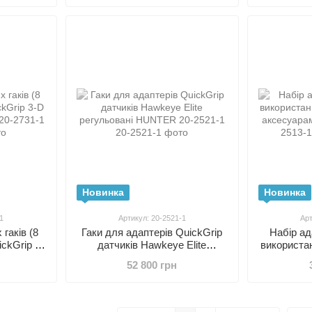
Новинка
Новинка
1
Артикул: 20-2521-1
Арт
гаків (8
Гаки для адаптерів QuickGrip
Набір ад
ckGrip 3-
датчиків Hawkeye Elite
використан
TER 20-
регульовані HUNTER 20-2521-
з аксесуа
52 800 грн
1