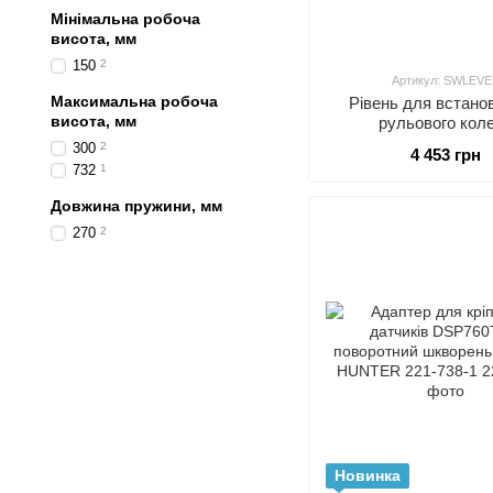
Мінімальна робоча
висота, мм
150
2
Артикул: SWLEVE
Максимальна робоча
Рівень для встано
висота, мм
рульового кол
300
2
4 453 грн
732
1
Довжина пружини, мм
270
2
Новинка