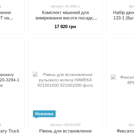
1
Артикул: 20-2050-1
Арт
лення
Комплект мішеней для
Набір двос
T на
вимірювання висоти посадки
133-1 (8ш
 причепа
кузова автомобіля (тільки для
що самоц
17 820 грн
8-1
4-х камерних стендів) HUNTER
175-321-1
20-2050-1
Новинка
1
Артикул: 921001000
Арт
ату Truck
Рівень для встановлення
Фиксато