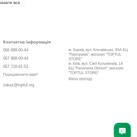
казати все
Контактна інформація
066 888-00-44
м. Харків, вул. Клочківська, 99А БЦ
"Панорама", магазин "TOPTUL
067 888-00-44
STORE"
м. Київ, вул. Сім'ї Кульженків, 14
057 720-91-53
БЦ "Panorama Obolon", магазин
"TOPTUL STORE"
Передзвонити вам?
Мапа проїзду
zakaz@toptul.org