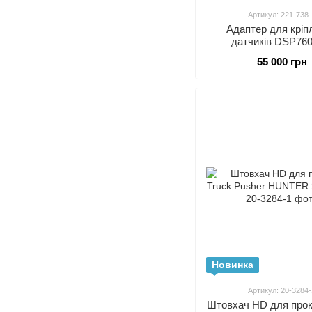
Артикул: 221-738-
Адаптер для кріп
датчиків DSP760
поворотний шкворень
55 000 грн
HUNTER 221-73
Новинка
Артикул: 20-3284-
Штовхач HD для прок