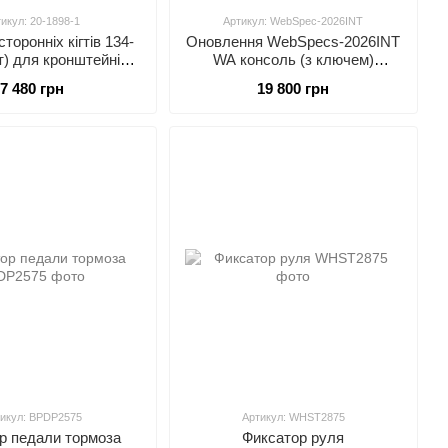
икул: 20-1898-1
Артикул: WebSpec-2026INT
торонніх кігтів 134-
Оновлення WebSpecs-2026INT
т) для кронштейнів,
WA консоль (з ключем)
ентруються Hunter
HUNTER WebSpec-2026INT
7 480 грн
19 800 грн
, 175-325-1 HUNTER
20-1898-1
икул: BPDP2575
Артикул: WHST2875
р педали тормоза
Фиксатор руля