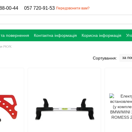
88-00-44
057 720-91-53
Передзвонити вам?
 та повернення
Контактна інформація
Корисна інформація
Уг
ля PKУK
за п
Сортування: