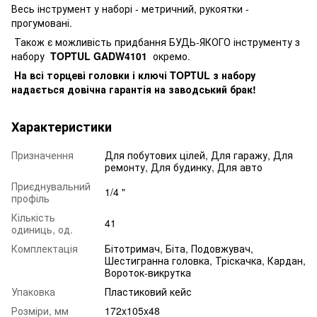
Весь інструмент у наборі - метричний, рукоятки -
прогумовані.
Також є можливість придбання БУДЬ-ЯКОГО інструменту з
набору
TOPTUL GADW4101
окремо.
На всі торцеві головки і ключі TOPTUL з набору
надається довічна гарантія на заводський брак!
Характеристики
Призначення
Для побутових цілей, Для гаражу, Для
ремонту, Для будинку, Для авто
Приєднувальний
1/4 "
профіль
Кількість
41
одиниць, од.
Комплектація
Бітотримач, Біта, Подовжувач,
Шестигранна головка, Тріскачка, Кардан,
Вороток-викрутка
Упаковка
Пластиковий кейс
Розміри, мм
172x105x48