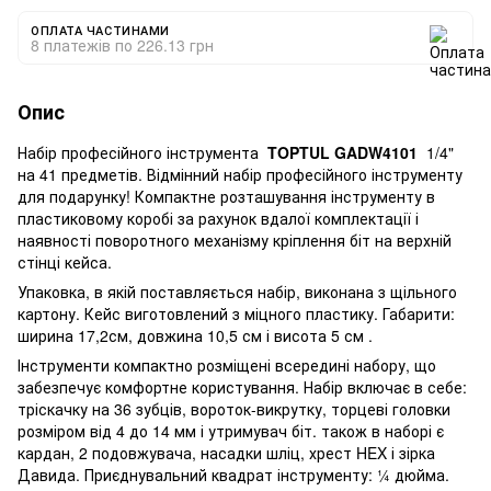
ОПЛАТА ЧАСТИНАМИ
8 платежів по 226.13 грн
Опис
Набір професійного інструмента
TOPTUL GADW4101
1/4"
на 41 предметів. Відмінний набір професійного інструменту
для подарунку! Компактне розташування інструменту в
пластиковому коробі за рахунок вдалої комплектації і
наявності поворотного механізму кріплення біт на верхній
стінці кейса.
Упаковка, в якій поставляється набір, виконана з щільного
картону. Кейс виготовлений з міцного пластику. Габарити:
ширина 17,2см, довжина 10,5 см і висота 5 см .
Інструменти компактно розміщені всередині набору, що
забезпечує комфортне користування. Набір включає в себе:
тріскачку на 36 зубців, вороток-викрутку, торцеві головки
розміром від 4 до 14 мм і утримувач біт. також в наборі є
кардан, 2 подовжувача, насадки шліц, хрест HEX і зірка
Давида. Приєднувальний квадрат інструменту: ¼ дюйма.