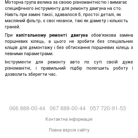
Моторна група велика за своєю різноманітністю і вимагає
специфічного інструменту для ремонту двигуна на сто.
Навіть при заміні такої, здавалося б, простої деталі, як
масляний фільтр, є свої нюанси, такі як діаметр і кількість
граней.
При
капітальному ремонті двигуна
обов'язкова заміна
поршневих кілець, а цього не зробити без спеціальних
кліщів для демонтажу і без обтискання поршневих кілець з
певними параметрами.
Інструменти для ремонту авто по суті своїй дуже
різноманітні, і правильний підбір полегшить роботу і
дозволить зберегти час.
066 888-00-44
067 888-00-44
057 720-91-53
Контактна інформація
Повна версія сайту