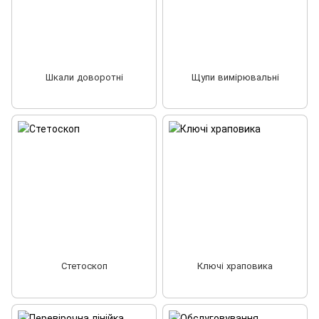
Шкали доворотні
Щупи вимірювальні
Стетоскоп
Ключі храповика