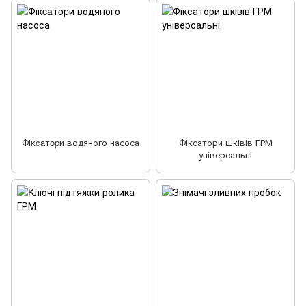
Фікcaтopи водяного насоса
Фіксатори шківів ГРМ
універсальні