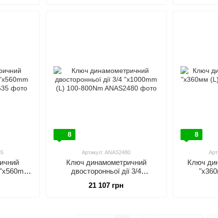
8
8
35
Артикул: ANAS2480
Арт
ичний
Ключ динамометричний
Ключ ди
2 "x560mm
двосторонньої дії 3/4
"x360
m
"x1000mm (L) 100-800Nm
21 107 грн