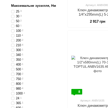
Максимальне зусилля, Нм
Артикул: ANBV08
Ключ динамометр
25
3
1/4"x295mm(L) 5
30
3
TOPTUL ANBV0
50
2
2 917 грн
60
1
100
2
110
4
200
2
210
4
300
1
340
1
350
3
400
1
500
1
700
2
750
2
800
2
980
4
8
1000
4
24
1
Артикул: ANBV1635
365
1
Ключ динамометр
600
1