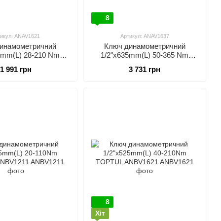
8
икул: ANAV1621
Артикул: ANAV1637
инамометричний
Ключ динамометричний
0mm(L) 28-210 Nm
1/2"x635mm(L) 50-365 Nm
TUL ANAV1621
TOPTUL ANAV1637
1 991 грн
3 731 грн
8
Хіт