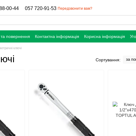
88-00-44
057 720-91-53
Передзвонити вам?
 та повернення
Контактна інформація
Корисна інформація
Уг
етричні ключі
ючі
за п
Сортування: