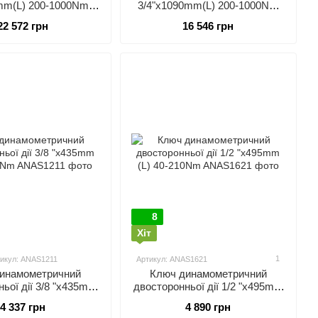
mm(L) 200-1000Nm
3/4"x1090mm(L) 200-1000Nm
UL ANBV32A0
TOPTUL ANBV24A0
22 572 грн
16 546 грн
8
Хіт
1
икул: ANAS1211
Артикул: ANAS1621
инамометричний
Ключ динамометричний
ьої дії 3/8 "x435mm
двосторонньої дії 1/2 "x495mm
L) 20-110Nm
(L) 40-210Nm
4 337 грн
4 890 грн