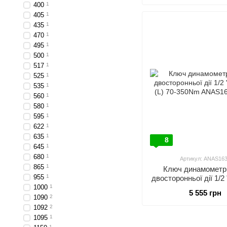
400
1
405
1
435
1
470
1
495
1
500
1
517
1
525
1
535
1
560
1
580
1
595
1
622
1
635
1
8
645
1
680
1
Артикул: ANAS16
865
1
Ключ динамометр
955
1
двосторонньої дії 1/
(L) 70-350N
1000
1
5 555 грн
1090
2
1092
2
1095
1
1