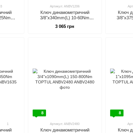
03
Артикул: ANBV1206
Арт
ичний
Ключ динамометричний
Ключ д
-25Nm
3/8"x340mm(L) 10-60Nm
3/8"x3
803
TOPTUL ANBV1206
TOP
3 065 грн
8
8
1
Артикул: ANBV2480
Арт
Ключ динамометричний
Ключ д
ичний