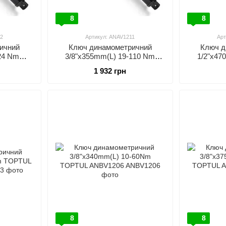
8
8
02
Артикул: ANAV1211
Арт
ичний
Ключ динамометричний
Ключ д
24 Nm
3/8"x355mm(L) 19-110 Nm
1/2"x47
802
TOPTUL ANAV1211
TOP
1 932 грн
8
8