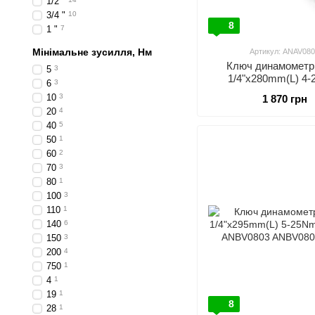
1/2 "
3/4 "
10
8
1 "
7
Мінімальне зусилля, Нм
Артикул: ANAV08
Ключ динамометр
5
3
1/4"x280mm(L) 4-
6
3
TOPTUL ANAV0
10
3
1 870 грн
20
4
40
5
50
1
60
2
70
3
80
1
100
3
110
1
140
6
150
3
200
4
750
1
4
1
19
1
8
28
1