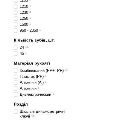
1150
1210
1
1230
4
1250
1
1500
1
950 - 2350
1
Кількість зубів, шт.
24
14
45
1
Матеріал рукояті
Комбінований (PP+TPR)
39
Пластик (PP)
1
Алюміній (Al)
1
Алюміній
4
Диэлектрический
1
Розділ
Шкальні динамометричні
ключі
46