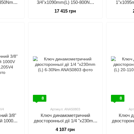
3/4"x1090mm(L) 150-800Nm
1"x1095
-350Nm
TOPTUL ANBV2480
TOPT
635
17 415 грн
8
8
5V4
Артикул: ANAS0803
Арт
ий 3/8"
Ключ динамометричний
Ключ д
й 1000V
двосторонньої дії 1/4 "x230mm
двосторонн
1205V4
(L) 6-30Nm
(
4 107 грн