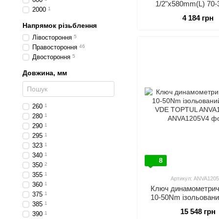
1/2"x580mm(L) 70
2000
1
TOPTUL ANBV1
4 184 грн
Напрямок різьблення
Лівостороння
5
Правостороння
46
Двостороння
5
Довжина, мм
260
1
280
1
290
1
295
1
323
1
340
1
8
350
2
355
1
Артикул: ANVA120
360
1
Ключ динамометричн
375
1
10-50Nm ізольовани
385
1
VDE TOPTUL ANVA
15 548 грн
390
1