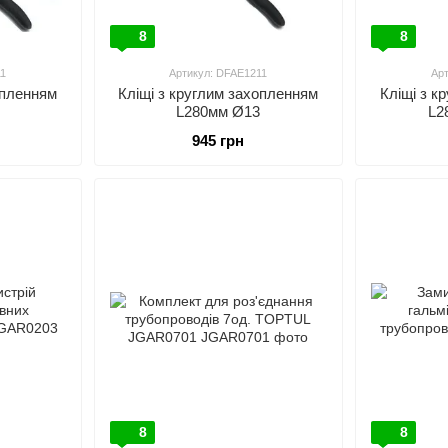
8
8
11
Артикул: DFAE1211
Ар
опленням
Кліщі з круглим захопленням
Кліщі з к
L280мм Ø13
L2
945 грн
8
8