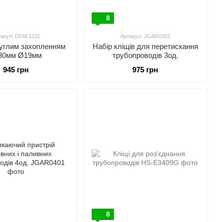
8
тикул: DFAF1211
Артикул: JGAR0301
руглим захопленням
Набір кліщів для перетискання
80мм Ø19мм
трубопроводів 3од.
945 грн
975 грн
8