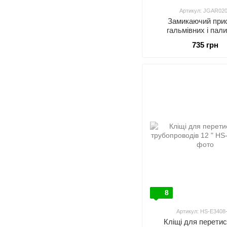
Артикул: JGAR02
Замикаючий прис
гальмівних і пал
трубопроводів 4
735 грн
8
Артикул: HS-E3408
Кліщі для перети