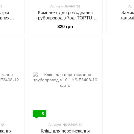
03
Артикул: JGAR0701
Арт
трій
Комплект для роз'єднання
Замик
ивних
трубопроводів 7од. TOPTUL
гальмі
 в 1
JGAR0701
труб
320 грн
8
-12
Артикул: HS-E3408-10
скання
Кліщі для перетискання