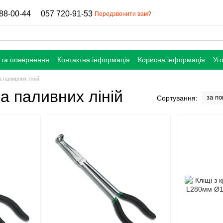
88-00-44
057 720-91-53
Передзвонити вам?
 та повернення
Контактна інформація
Корисна інформація
Уг
а паливних ліній
а паливних ліній
за п
Сортування: