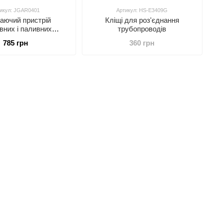
икул: JGAR0401
Артикул: HS-E3409G
аючий пристрій
Кліщі для роз'єднання
вних і паливних
трубопроводів
опроводів 4од.
785 грн
360 грн