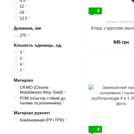
9.5
12
1
8
19
1
12.5
1
Артикул: DFAD12
Кліщі з круглим зах
Довжина, мм
275
3
945 грн
Кількість одиниць, од.
3
1
2
1
4
1
7
1
Матеріал
CR-MO (Chrome
Molybdenum Alloy Steel)
6
POM (пластик стійкий до
палива та розчинників)
1
Матеріал рукояті
Комбінований (PP+TPR)
3
8