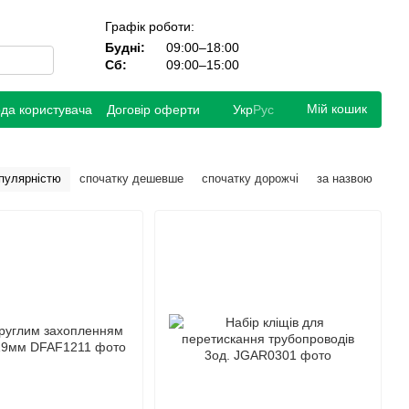
Графік роботи:
Будні:
09:00–18:00
Сб:
09:00–15:00
Мій кошик
ода користувача
Договір оферти
Укр
Рус
опулярністю
спочатку дешевше
спочатку дорожчі
за назвою