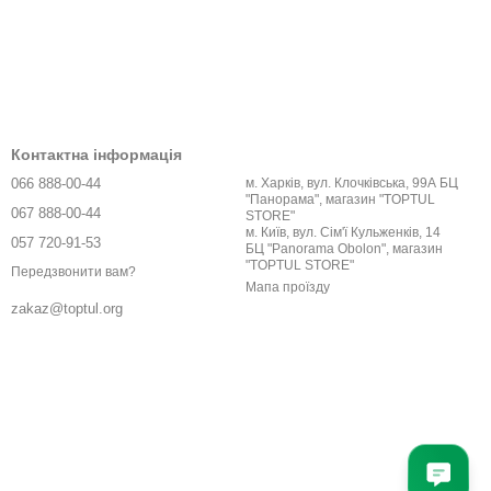
Контактна інформація
066 888-00-44
м. Харків, вул. Клочківська, 99А БЦ
"Панорама", магазин "TOPTUL
067 888-00-44
STORE"
м. Київ, вул. Сім'ї Кульженків, 14
057 720-91-53
БЦ "Panorama Obolon", магазин
"TOPTUL STORE"
Передзвонити вам?
Мапа проїзду
zakaz@toptul.org