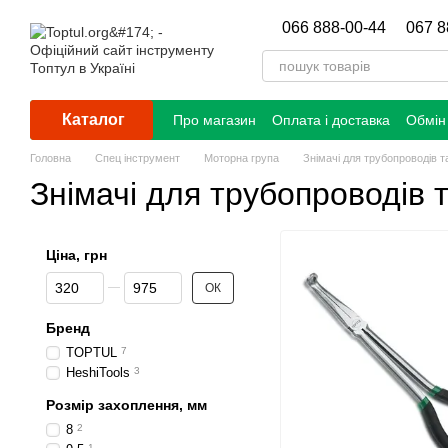
Перейти до основного контенту
066 888-00-44
067 8
Каталог
Про магазин
Оплата і доставка
Обмін
Головна
Спец інструмент
Моторна група
Знімачі для трубопроводів т
Знімачі для трубопроводів т
Ціна, грн
Від Ціна, грн
До Ціна, грн
ОК
Бренд
TOPTUL
7
HeshiTools
3
Розмір захоплення, мм
8
2
1