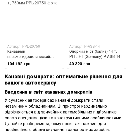
Артикул: PPL-20750
Артикул: P-ASB-14
Канавный
Опорний міст (балка) 14 т.
пневмогидравлический
PITLIFT (Germany) P-ASB-14
домкрат HEAVY DUTY, 20 т,
104 192 грн
40 320 грн
750мм
Канавні домкрати: оптимальне рішення для
вашого автосервісу
Введення в світ канавних домкратів
У сучасних автосервісах канавні домкрати стали
незамінним обладнанням. Ці пристрої кардинально
відрізняються від звичайних автомобільних підйомників
своєю спеціалізацією та конструктивними особливостями.
Давайте розберемося, чому вони такі важливі для
професійного обслуговування транспортних засобів.