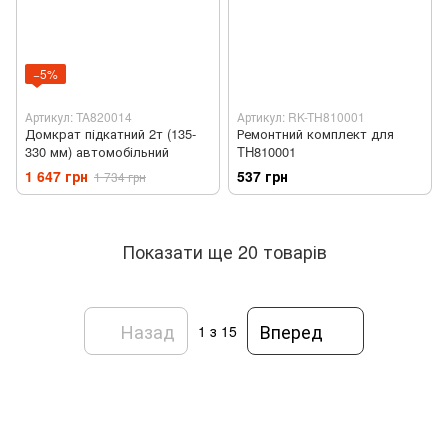
−5%
Артикул: TA820014
Артикул: RK-TH810001
Домкрат підкатний 2т (135-
Ремонтний комплект для
330 мм) автомобільний
TH810001
1 647 грн
537 грн
1 734 грн
Показати ще 20 товарів
Назад
Вперед
1
з 15