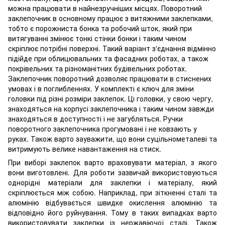
можна працювати в найнезручніших місцях. Поворотний
заклепочник в основному працює з витяжними заклепками,
тобто є порожниста бонка та робочий шток, який при
витягуванні змінює тонкі стінки бонки і таким чином
скріплює потрібні поверхні. Такий варіант з'єднання відмінно
підійде при облицювальних та фасадних роботах, а також
покрівельних та різноманітних будівельних роботах.
Заклепочник поворотний дозволяє працювати в стиснених
умовах і в поглибленнях. У комплекті є ключ для зміни
головки під різні розміри заклепок. Ці головки, у свою чергу,
знаходяться на корпусі заклепочника і таким чином завжди
знаходяться в доступності і не загубляться. Ручки
поворотного заклепочника прогумовані і не ковзають у
руках. Також варто зауважити, що вони суцільнометалеві та
витримують велике навантаження на стиск.
При виборі заклепок варто враховувати матеріал, з якого
вони виготовлені. Для роботи зазвичай використовуються
однорідні матеріали для заклепки і матеріалу, який
скріплюється між собою. Наприклад, при зіткненні сталі та
алюмінію відбувається швидке окислення алюмінію та
відповідно його руйнування. Тому в таких випадках варто
використовувати заклепки із нержавіючої сталі. Також