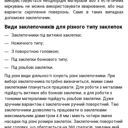
використовуються неоднорідні матеріали або з естетичних
міркувань не можна використовувати зварювання, або інші
варіанти скріплення поверхонь. Саме в таких випадках
допоможе заклепочник.
Види заклепочників для різного типу заклепок
Заклепочники під витяжні заклепки;
Ножичного типу;
З поворотною головкою;
Під заклепки бонкового типу;
Під різьбові заклепки.
Під різні види діяльності існують різні заклепочники. При
виборі заклепочника потрібно визначиться, якими саме
заклепками планується працювати. Для роботи з металами
підійдуть витяжні або бонкові заклепки, а для роботи з
тонкими матеріалами підійдуть різьбові заклепки. Дуже
зручним варіантом є заклепочник ручний поворотний. Такі
заклепочники дозволяють працювати із заклепками
максимальним діаметром 4.8 мм і мають чотири змінні
насадки під різні розміри заклепок. Заклепочник поворотний
має головку, що обертається на 360 градусів, завдяки якій