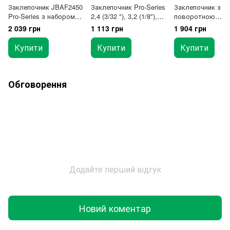
Заклепочник JBAF2450
Заклепочник Pro-Series
Заклепочник з
Pro-Series з набором
2,4 (3/32 "), 3,2 (1/8"),
поворотною
заклепок 151од.
4,0 (5/32 "), 4,8 (3/16")
головкою 2,4 мм-
2 039 грн
1 113 грн
1 904 грн
мм
Купити
Купити
Купити
Обговорення
Додайте перший відгук
Новий коментар